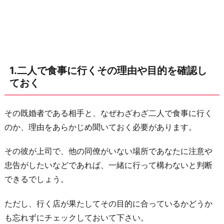
目
的
を
確
1.二人で食事に行くその理由や目的を確認し
認
ておく
し
て
お
その既婚者である相手と、なぜわざわざ二人で食事に行く
く
のか、理由をあらかじめ聞いておく必要があります。
2.
その彼が上司で、他の同僚がいない場所であなたに注意や
奥
忠告がしたいなどであれば、一緒に行って構わないと判断
さ
できるでしょう。
ん
が
ただし、行く店が果たしてその目的に合っているかどうか
ど
も忘れずにチェックしておいて下さい。