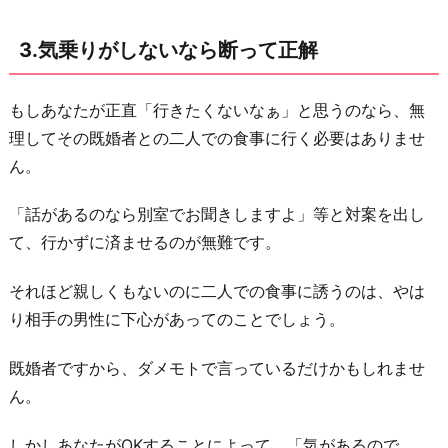
さ
れ
3.気乗りがしないなら断って正解
た
ら
もしあなたが正直「行きたくないなぁ」と思うのなら、無
ア
理してその既婚者との二人での食事に行く必要はありませ
ウ
ん。
ト
5.
「話があるのなら別室でお聞きしますよ」等と対案を出し
も
て、行かずに済ませるのが無難です。
し
それほど親しくもないのに二人での食事に誘うのは、やは
あ
り相手の男性に下心があってのことでしょう。
な
た
既婚者ですから、ダメモトで言っているだけかもしれませ
が
ん。
そ
の
しかしあなたがOKすることによって、「気があるので