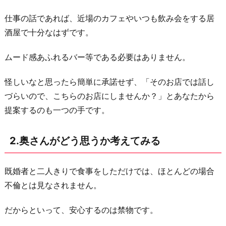
う
思
仕事の話であれば、近場のカフェやいつも飲み会をする居
う
酒屋で十分なはずです。
か
ムード感あふれるバー等である必要はありません。
考
え
怪しいなと思ったら簡単に承諾せず、「そのお店では話し
て
づらいので、こちらのお店にしませんか？」とあなたから
み
提案するのも一つの手です。
る
3.
2.奥さんがどう思うか考えてみる
気
乗
既婚者と二人きりで食事をしただけでは、ほとんどの場合
り
不倫とは見なされません。
が
し
だからといって、安心するのは禁物です。
な