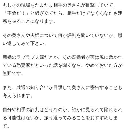
い
もしその現場をたまたま相手の奥さんが目撃していて、
な
「不倫だ！」と騒ぎ立てたら、相手だけでなくあなたも迷
ら
惑を被ることになります。
断
っ
その奥さんや夫婦について何か評判を聞いていないか、思
て
い返してみて下さい。
正
新婚のラブラブ夫婦だとか、その既婚者が実は尻に敷かれ
解
ている恐妻家だといった話を聞くなら、やめておいた方が
4.
無難です。
夫
婦
また、共通の知り合いが目撃して奥さんに密告することも
仲
考えられます。
の
相
自分や相手の評判はどうなのか、誰かに見られて陥れられ
談
る可能性はないか、振り返ってみることをおすすめしま
を
す。