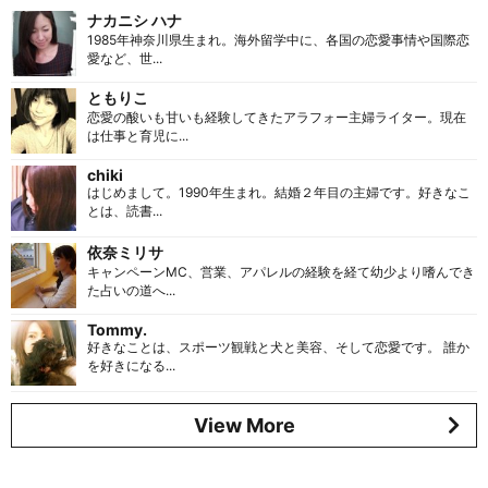
ナカニシ ハナ
1985年神奈川県生まれ。海外留学中に、各国の恋愛事情や国際恋
愛など、世...
ともりこ
恋愛の酸いも甘いも経験してきたアラフォー主婦ライター。現在
は仕事と育児に...
chiki
はじめまして。1990年生まれ。結婚２年目の主婦です。好きなこ
とは、読書...
依奈ミリサ
キャンペーンMC、営業、アパレルの経験を経て幼少より嗜んでき
た占いの道へ...
Tommy.
好きなことは、スポーツ観戦と犬と美容、そして恋愛です。 誰か
を好きになる...
View More