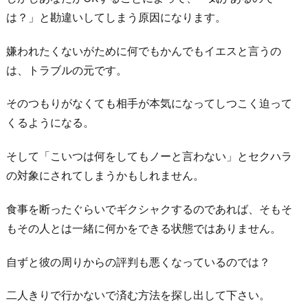
彼
は？」と勘違いしてしまう原因になります。
を
好
嫌われたくないがために何でもかんでもイエスと言うの
き
は、トラブルの元です。
だ
そのつもりがなくても相手が本気になってしつこく迫って
っ
くるようになる。
た
と
そして「こいつは何をしてもノーと言わない」とセクハラ
し
の対象にされてしまうかもしれません。
て
も
食事を断ったぐらいでギクシャクするのであれば、そもそ
ア
もその人とは一緒に何かをできる状態ではありません。
ウ
ト
自ずと彼の周りからの評判も悪くなっているのでは？
お
二人きりで行かないで済む方法を探し出して下さい。
わ