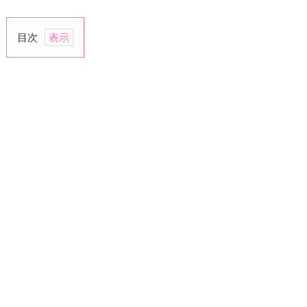
目次
1.
二
人
で
食
事
に
行
く
そ
の
理
由
や