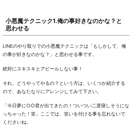
か
な？
小悪魔テクニック1.俺の事好きなのかな？と
と
思わせる
思
わ
せ
LINEのやり取りでの小悪魔テクニックは「もしかして、俺
る
の事が好きなのかな？」と思わせる事です。
小
絶対にスキスキとアピールしない事！
悪
魔
それ、どうやってやるの？という方は、いくつか紹介する
テ
ので、あなたなりにアレンジしてみて下さい。
ク
ニ
「今日夢に○○君が出てきたの！ついつい二度寝しそうにな
ッ
っちゃった！笑」ここでは、笑いを付ける事を忘れないで
ク
くださいね。
2.