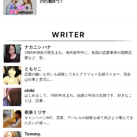
の行動6つ！
WRITER
ナカニシ ハナ
1985年神奈川県生まれ。海外留学中に、各国の恋愛事情や国際恋
愛など、世...
ともりこ
恋愛の酸いも甘いも経験してきたアラフォー主婦ライター。現在
は仕事と育児に...
chiki
はじめまして。1990年生まれ。結婚２年目の主婦です。好きなこ
とは、読書...
依奈ミリサ
キャンペーンMC、営業、アパレルの経験を経て幼少より嗜んでき
た占いの道へ...
Tommy.