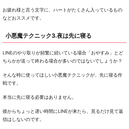
魔
お疲れ様と言う文字に、ハートがたくさん入っているもの
テ
などおススメです。
ク
ニ
小悪魔テクニック3.夜は先に寝る
ッ
ク
LINEのやり取りが頻繁に続いている場合「おやすみ」とど
4.
ちらかが送って終わる場合が多いのではないでしょうか？
既
読
そんな時に使ってほしい小悪魔テクニックが、先に寝る作
を
戦です。
付
け
本当に先に寝る必要はありません。
て
彼からちょっと遅い時間にLINEが来たら、見るだけ見て返
無
信はしないのです。
視
し