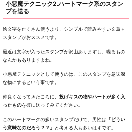
小悪魔テクニック2.ハートマーク系のスタン
悪
プを送る
魔
テ
絵文字をたくさん使うより、シンプルで読みやすい文章＋
ク
スタンプがおススメです。
ニ
ッ
最近は文字が入ったスタンプが沢山ありますし、喋るもの
ク
なんかもありますよね。
3.
夜
小悪魔テクニックとして使うのは、このスタンプを意味深
は
な物にするという事です。
先
仲良くなってきたころに、
投げキスの物やハートが多く入
に
ったもの
を彼に送ってみてください。
寝
る
このハートマークの多いスタンプだけで、男性は
「どうい
小
う意味なのだろう？？」
と考える人も多いはずです。
悪