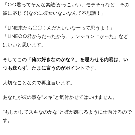
「○○君ってそんな素敵(かっこいい、モテそうなど、その
ハ
彼に応じて)なのに彼女いないなんて不思議！」
ー
ト
「LINE来たら〇〇くんだといいなーって思うよ！」
マ
「LINE○○君からだったから、テンション上がった」など
ー
はいいと思います。
ク
系
そしてこの
「俺の好きなのかな？」を思わせる内容は、い
の
つも送らず、たまに言うのがポイント
です。
ス
タ
大切なことなので再度言います。
ン
あなたが彼の事を“スキ”と気付かせてはいけません。
プ
を
“もしかしてスキなのかな”と彼が感じるように仕向けるので
送
す。
る
小