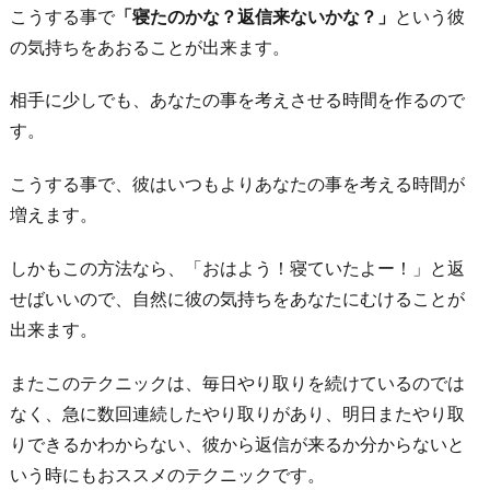
こうする事で
「寝たのかな？返信来ないかな？」
という彼
て
の気持ちをあおることが出来ます。
み
る
相手に少しでも、あなたの事を考えさせる時間を作るので
小
す。
悪
こうする事で、彼はいつもよりあなたの事を考える時間が
魔
増えます。
テ
ク
しかもこの方法なら、「おはよう！寝ていたよー！」と返
ニ
せばいいので、自然に彼の気持ちをあなたにむけることが
ッ
出来ます。
ク
5.
またこのテクニックは、毎日やり取りを続けているのでは
彼
なく、急に数回連続したやり取りがあり、明日またやり取
の
りできるかわからない、彼から返信が来るか分からないと
興
いう時にもおススメのテクニックです。