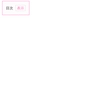
目次
1.
相
手
が
気
に
し
て
る
な
ら
距
離
を