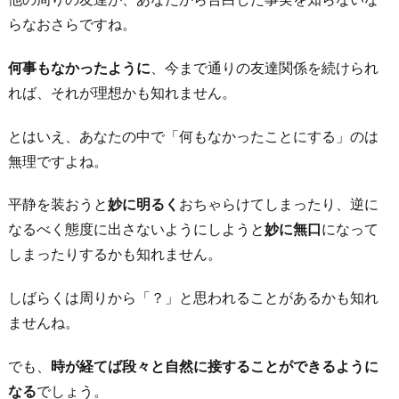
手
らなおさらですね。
の
意
何事もなかったように
、今まで通りの友達関係を続けられ
向
れば、それが理想かも知れません。
に
とはいえ、あなたの中で「何もなかったことにする」のは
沿
無理ですよね。
う
5.
平静を装おうと
妙に明るく
おちゃらけてしまったり、逆に
完
なるべく態度に出さないようにしようと
妙に無口
になって
全
しまったりするかも知れません。
に
距
しばらくは周りから「？」と思われることがあるかも知れ
離
ませんね。
を
でも、
時が経てば段々と自然に接することができるように
お
なる
でしょう。
く