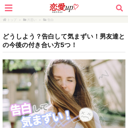
トップ
>
片思い
>
告白
どうしよう？告白して気まずい！男友達と
の今後の付き合い方5つ！