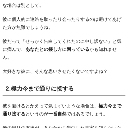
あ
な場合は別として。
り
彼に個人的に連絡を取ったり会ったりするのは避けてあげ
そ
た方が無難でしょうね。
う
な
彼だって「せっかく告白してくれたのに申し訳ない」と気
ら
に病んで、
あなたとの接し方に困っている
かも知れませ
プ
ん。
ッ
シ
大好きな彼に、そんな思いさせたくないですよね？
ュ
の
2.極力今まで通りに接する
姿
勢
彼を避けるとかえって気まずいような場合は、
極力今まで
で
通り接する
というのが
一番自然
ではあるでしょう。
4.
相
他の周りの友達が、あなたから告白した事実を知らないな