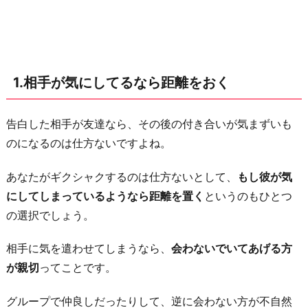
お
く
2.
極
1.相手が気にしてるなら距離をおく
力
今
ま
告白した相手が友達なら、その後の付き合いが気まずいも
で
のになるのは仕方ないですよね。
通
あなたがギクシャクするのは仕方ないとして、
もし彼が気
り
にしてしまっているようなら距離を置く
というのもひとつ
に
の選択でしょう。
接
す
相手に気を遣わせてしまうなら、
会わないでいてあげる方
る
が親切
ってことです。
3.
脈
グループで仲良しだったりして、逆に会わない方が不自然