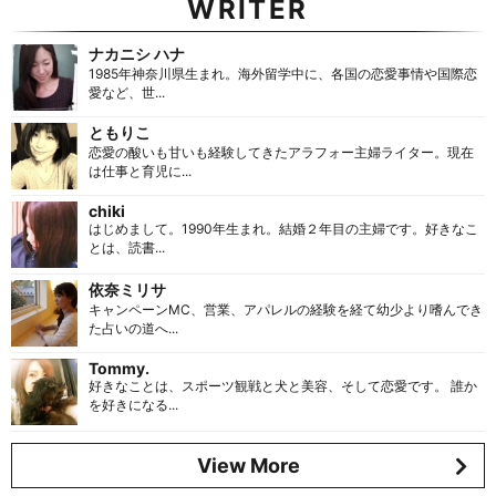
WRITER
ナカニシ ハナ
1985年神奈川県生まれ。海外留学中に、各国の恋愛事情や国際恋
愛など、世...
ともりこ
恋愛の酸いも甘いも経験してきたアラフォー主婦ライター。現在
は仕事と育児に...
chiki
はじめまして。1990年生まれ。結婚２年目の主婦です。好きなこ
とは、読書...
依奈ミリサ
キャンペーンMC、営業、アパレルの経験を経て幼少より嗜んでき
た占いの道へ...
Tommy.
好きなことは、スポーツ観戦と犬と美容、そして恋愛です。 誰か
を好きになる...
View More