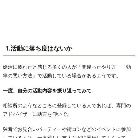
動
を
や
め
た
1.活動に落ち度はないか
後
の
こ
婚活に疲れたと感じる多くの人が「間違ったやり方」「効
と
率の悪い方法」で活動している場合があるようです。
3.
一度、自分の活動内容を振り返ってみて
。
結
婚
相談所のようなところに登録している人であれば、専門の
で
アドバイザーに助言を仰いで。
き
た
独断でお見合いパーティーや街コンなどのイベントに参加
場
している人は、一度親しい友人などに同行してもらって、