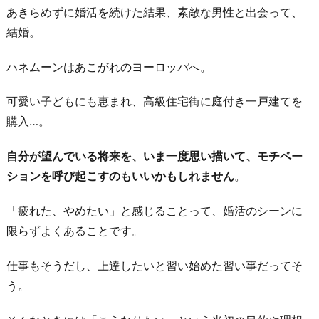
丈
あきらめずに婚活を続けた結果、素敵な男性と出会って、
夫
結婚。
か
ど
ハネムーンはあこがれのヨーロッパへ。
う
可愛い子どもにも恵まれ、高級住宅街に庭付き一戸建てを
か
購入…。
お
わ
自分が望んでいる将来を、いま一度思い描いて、モチベー
り
ションを呼び起こすのもいいかもしれません
。
に
「疲れた、やめたい」と感じることって、婚活のシーンに
限らずよくあることです。
仕事もそうだし、上達したいと習い始めた習い事だってそ
う。