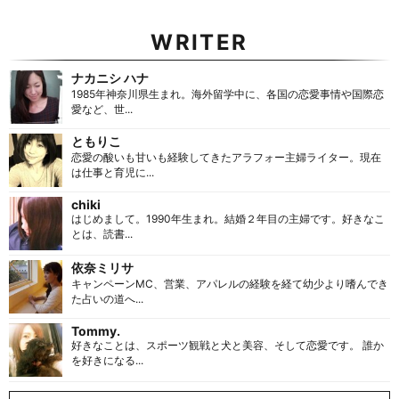
WRITER
ナカニシ ハナ
1985年神奈川県生まれ。海外留学中に、各国の恋愛事情や国際恋
愛など、世...
ともりこ
恋愛の酸いも甘いも経験してきたアラフォー主婦ライター。現在
は仕事と育児に...
chiki
はじめまして。1990年生まれ。結婚２年目の主婦です。好きなこ
とは、読書...
依奈ミリサ
キャンペーンMC、営業、アパレルの経験を経て幼少より嗜んでき
た占いの道へ...
Tommy.
好きなことは、スポーツ観戦と犬と美容、そして恋愛です。 誰か
を好きになる...