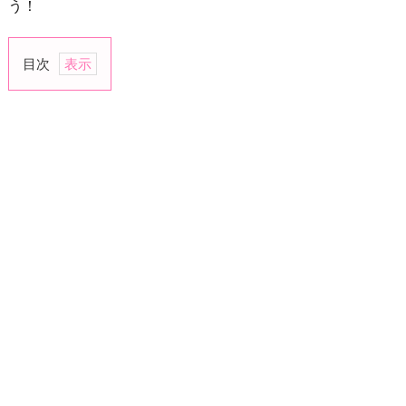
う！
目次
1.
活
動
に
落
ち
度
は
な
い
か
2.
活