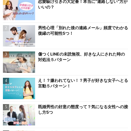
恋愛駆け引きの大定番！本当に”連絡しない”方が
いいの？
男性心理「別れた後の連絡メール」頻度でわかる
復縁の可能性5つ！
傷つくLINEの未読無視、好きな人にされた時の
対処法５パターン
え！？嫌われてない！？男子が好きな女子へとる
言動５パターン！
既婚男性の好意の態度って？気になる女性への接
し方5つ