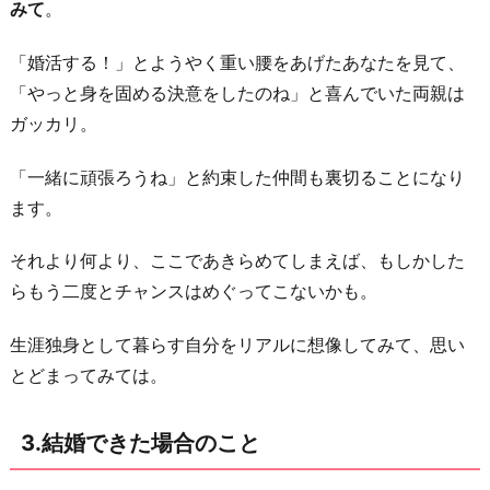
レ
みて
。
ッ
「婚活する！」とようやく重い腰をあげたあなたを見て、
シ
「やっと身を固める決意をしたのね」と喜んでいた両親は
ュ
ガッカリ。
す
る
「一緒に頑張ろうね」と約束した仲間も裏切ることになり
方
ます。
法
6.
それより何より、ここであきらめてしまえば、もしかした
一
らもう二度とチャンスはめぐってこないかも。
時
生涯独身として暮らす自分をリアルに想像してみて、思い
休
とどまってみては。
止
し
て
3.結婚できた場合のこと
大