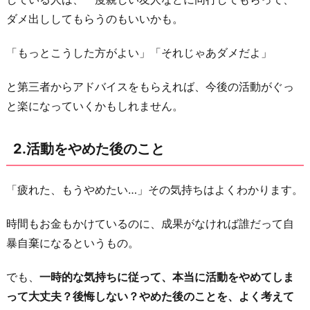
合
ダメ出ししてもらうのもいいかも。
の
「もっとこうした方がよい」「それじゃあダメだよ」
こ
と
と第三者からアドバイスをもらえれば、今後の活動がぐっ
4.
と楽になっていくかもしれません。
自
分
2.活動をやめた後のこと
自
身
「疲れた、もうやめたい…」その気持ちはよくわかります。
の
本
時間もお金もかけているのに、成果がなければ誰だって自
心
暴自棄になるというもの。
5.
リ
でも、
一時的な気持ちに従って、本当に活動をやめてしま
フ
って大丈夫？後悔しない？やめた後のことを、よく考えて