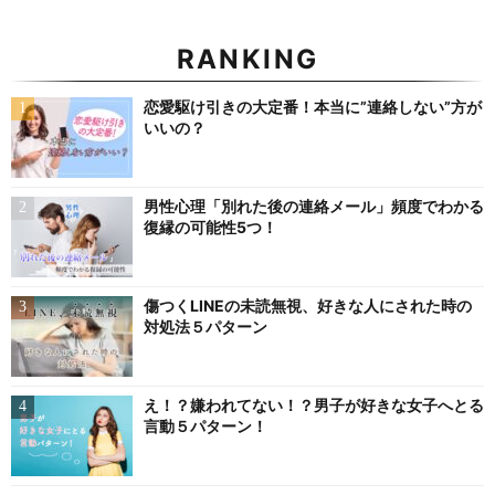
RANKING
恋愛駆け引きの大定番！本当に”連絡しない”方が
いいの？
男性心理「別れた後の連絡メール」頻度でわかる
復縁の可能性5つ！
傷つくLINEの未読無視、好きな人にされた時の
対処法５パターン
え！？嫌われてない！？男子が好きな女子へとる
言動５パターン！