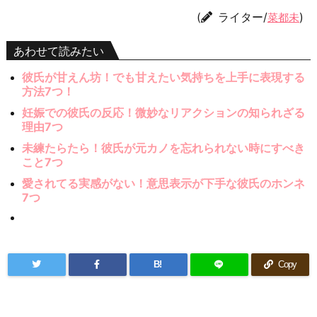
(
ライター/
)
菜都未
あわせて読みたい
彼氏が甘えん坊！でも甘えたい気持ちを上手に表現する
方法7つ！
妊娠での彼氏の反応！微妙なリアクションの知られざる
理由7つ
未練たらたら！彼氏が元カノを忘れられない時にすべき
こと7つ
愛されてる実感がない！意思表示が下手な彼氏のホンネ
7つ
B!
Copy