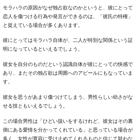
モラハラの原因がなぜ独占欲なのかというと、彼にとって
恋人を傷つける行為や発言ができるのは、「彼氏の特権」
と捉えている場合が多くあります。
彼にとってはモラハラ自体が、二人が特別な関係という証
明になっているといえるでしょう。
彼女を自分のものだという認識自体が彼にとっての快感で
あり、またその独占欲は周囲へのアピールにもなっていま
す。
彼女を思うがあまり傷つけてしまう、男性らしい幼さがな
せる技ともいえるでしょう。
この場合男性は「ひどい扱いをするけれど、彼女はその裏
側にある愛情を分かってくれている」と思っている場合が
多く、女性が寛容に受け止めてくれるものと信じて疑わな