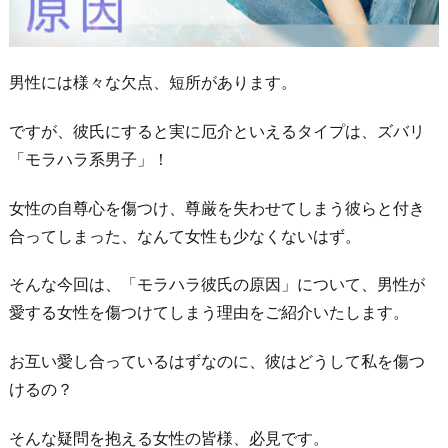
男性には様々な欠点、短所があります。
ですが、彼氏にすると実に厄介といえるタイプは、ズバリ
「モラハラ系男子」！
女性の自尊心を傷つけ、尊厳を失わせてしまう彼らと付き
合ってしまった、なんて女性も少なくないはず。
そんな今回は、「モラハラ彼氏の原因」について、男性が
愛する女性を傷つけてしまう理由をご紹介いたします。
お互い愛し合っているはずなのに、彼はどうして私を傷つ
けるの？
そんな疑問を抱える女性の皆様、必見です。