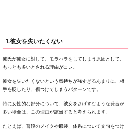
確
認
3.
ス
ト
1.彼女を失いたくない
レ
ス
彼氏が彼女に対して、モラハラをしてしまう原因として、
の
もっとも多いとされる理由がコレ。
は
け
彼女を失いたくないという気持ちが強すぎるあまりに、相
口
手を貶したり、傷つけてしまうパターンです。
4.
彼
特に女性的な部分について、彼女をさげすむような発言が
女
多い場合は、この理由が該当すると考えられます。
へ
たとえば、普段のメイクや服装、体系について文句をつけ
の