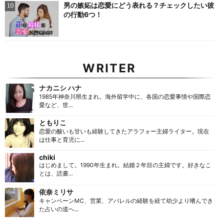
男の嫉妬は恋愛にどう表れる？チェックしたい彼
の行動6つ！
WRITER
ナカニシ ハナ
1985年神奈川県生まれ。海外留学中に、各国の恋愛事情や国際恋
愛など、世...
ともりこ
恋愛の酸いも甘いも経験してきたアラフォー主婦ライター。現在
は仕事と育児に...
chiki
はじめまして。1990年生まれ。結婚２年目の主婦です。好きなこ
とは、読書...
依奈ミリサ
キャンペーンMC、営業、アパレルの経験を経て幼少より嗜んでき
た占いの道へ...