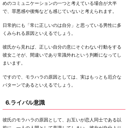
めのコミュニケーションの一つと考えている場合が大半
で、罪悪感や後悔なども感じていないと考えられます。
日常的にも「常に正しいのは自分」と思っている男性に多
くみられる原因といえるでしょう。
彼氏から見れば、正しい自分の意にそぐわない行動をする
彼女こそが、間違いであり常識外れという判断になってし
まいます。
ですので、モラハラの原因としては、実はもっとも厄介な
パターンであるといえるでしょう。
6.ライバル意識
彼氏のモラハラの原因として、お互いが恋人同士である以
前に、一人の人間として意識してしまい、彼女が自分より