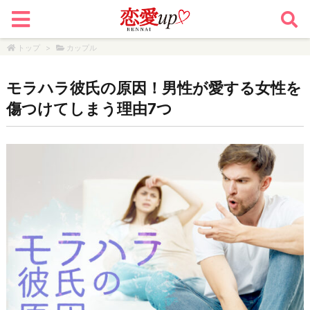
トップ
>
カップル
モラハラ彼氏の原因！男性が愛する女性を
傷つけてしまう理由7つ