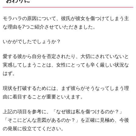
モラハラの原因について、彼氏が彼女を傷つけてしまう主
な理由を7つご紹介させていただきました。
いかがでしたでしょうか？
愛する彼から自分を否定されたり、大切にされていないと
実感してしまうことは、女性にとっても辛く厳しい状況な
はず。
現状を打破するためには、まず彼らがそうなってしまう理
由に着目することが重要といえます。
上記の項目を参考に、「なぜ彼は私を傷つけるのか？」
「そこにどんな意図があるのか？」を正確に見極め、今後
の発展に役立ててください。