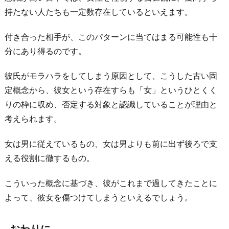
持たない人たちも一定数存在しているといえます。
付き合った相手が、このパターンに当てはまる可能性も十
分にあり得るのです。
彼氏がモラハラをしてしまう原因として、こうした古い固
定概念から、彼女という存在すらも「女」というひとくく
りの枠に収め、否定する対象と認識していることが理由と
考えられます。
女は男に従えているもの、女は男よりも前に出ず後ろで支
える役割に徹するもの。
こういった概念に基づき、彼がこれまで過してきたことに
よって、彼女を傷つけてしまうといえるでしょう。
おわりに