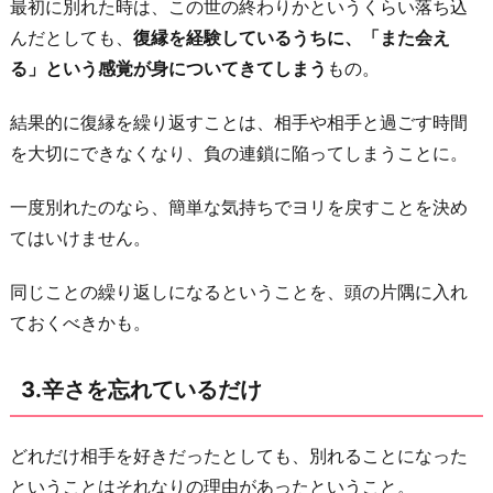
最初に別れた時は、この世の終わりかというくらい落ち込
傷
んだとしても、
復縁を経験しているうちに、「また会え
つ
る」という感覚が身についてきてしまう
もの。
く
こ
結果的に復縁を繰り返すことは、相手や相手と過ごす時間
と
を大切にできなくなり、負の連鎖に陥ってしまうことに。
に
な
一度別れたのなら、簡単な気持ちでヨリを戻すことを決め
る
てはいけません。
お
同じことの繰り返しになるということを、頭の片隅に入れ
わ
ておくべきかも。
り
に
3.辛さを忘れているだけ
どれだけ相手を好きだったとしても、別れることになった
ということはそれなりの理由があったということ。