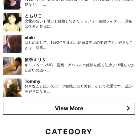
愛など、世...
ともりこ
恋愛の酸いも甘いも経験してきたアラフォー主婦ライター。現在
は仕事と育児に...
chiki
はじめまして。1990年生まれ。結婚２年目の主婦です。好きなこ
とは、読書...
依奈ミリサ
キャンペーンMC、営業、アパレルの経験を経て幼少より嗜んでき
た占いの道へ...
Tommy.
好きなことは、スポーツ観戦と犬と美容、そして恋愛です。 誰か
を好きになる...
View More
CATEGORY