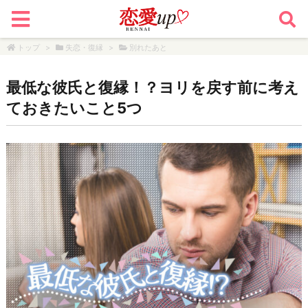
トップ
>
失恋・復縁
>
別れたあと
最低な彼氏と復縁！？ヨリを戻す前に考え
ておきたいこと5つ