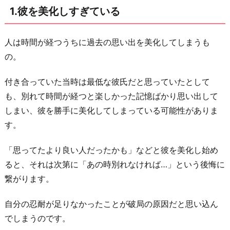
1.彼を美化しすぎている
り
返
し
人は時間が経つうちに過去の思い出を美化してしまうも
に
の。
な
付き合っていた当時は最低な彼氏だと思っていたとして
る
も、別れて時間が経つと楽しかった記憶ばかり思い出して
3.
しまい、彼を勝手に美化してしまっている可能性がありま
辛
す。
さ
を
「思ってたより良い人だったかも」などと彼を美化し始め
忘
ると、それは次第に「あの時別れなければ…」という後悔に
れ
繋がります。
て
い
自分の忍耐が足りなかったことが破局の原因だと思い込ん
る
でしまうのです。