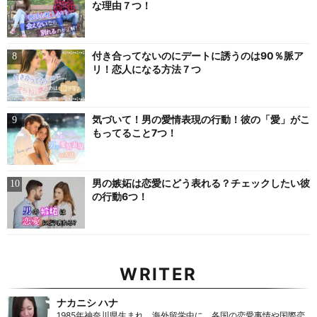
な理由７つ！
付き合ってないのにデートに誘うのは90％脈ア
リ！恋人になる方法７つ
気づいて！男の愛情表現の行動！彼の「愛」がこ
もってること7つ！
男の嫉妬は恋愛にどう表れる？チェックしたい彼
の行動6つ！
WRITER
ナカニシ ハナ
1985年神奈川県生まれ。海外留学中に、各国の恋愛事情や国際恋