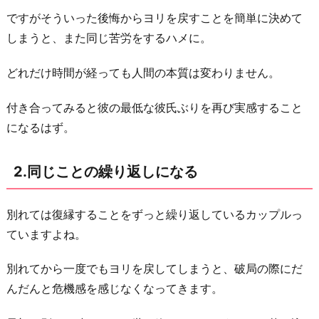
だ
ですがそういった後悔からヨリを戻すことを簡単に決めて
け
しまうと、また同じ苦労をするハメに。
4.
簡
どれだけ時間が経っても人間の本質は変わりません。
単
に
付き合ってみると彼の最低な彼氏ぶりを再び実感すること
性
になるはず。
格
は
2.同じことの繰り返しになる
変
え
別れては復縁することをずっと繰り返しているカップルっ
ら
ていますよね。
れ
な
別れてから一度でもヨリを戻してしまうと、破局の際にだ
い
んだんと危機感を感じなくなってきます。
5.