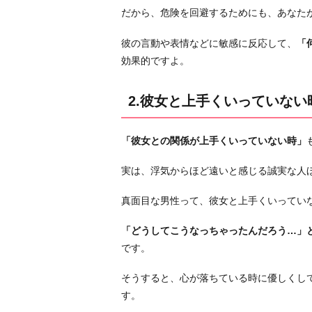
だから、危険を回避するためにも、あなた
ら
っ
彼の言動や表情などに敏感に反応して、
「
た
効果的ですよ。
時
4.
2.彼女と上手くいっていない
女
性
に
「彼女との関係が上手くいっていない時」
弱
実は、浮気からほど遠いと感じる誠実な人
さ
を
真面目な男性って、彼女と上手くいってい
見
せ
「どうしてこうなっちゃったんだろう…」
ら
です。
れ
そうすると、心が落ちている時に優しくし
た
す。
時