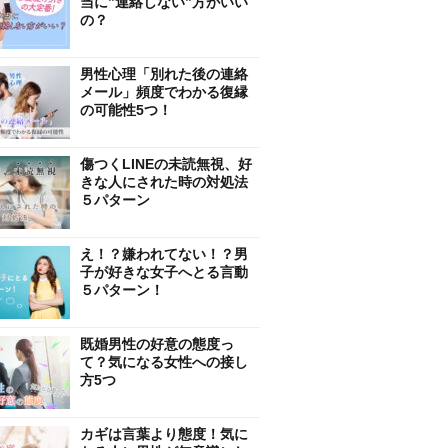
当に”連絡しない”方がいい
の？
男性心理「別れた後の連絡
メール」頻度でわかる復縁
の可能性5つ！
傷つくLINEの未読無視、好
きな人にされた時の対処法
５パターン
え！？嫌われてない！？男
子が好きな女子へとる言動
５パターン！
既婚男性の好意の態度っ
て？気になる女性への接し
方5つ
カギは言葉より態度！気に