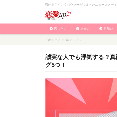
恋が上手くいくハウツーがつまったニュースメディ
恋したい
出会い
片思い
トップ
>
カップル
誠実な人でも浮気する？真
グ5つ！