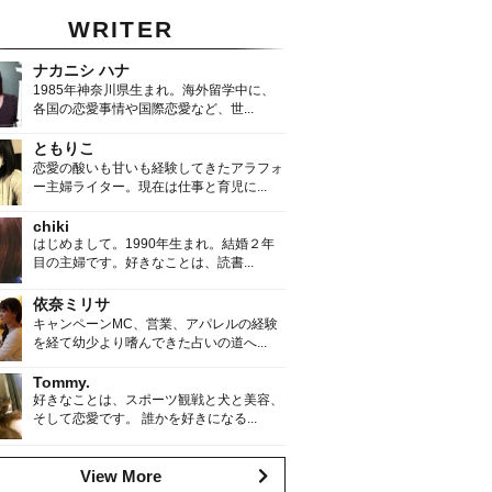
WRITER
ナカニシ ハナ
1985年神奈川県生まれ。海外留学中に、
各国の恋愛事情や国際恋愛など、世...
ともりこ
恋愛の酸いも甘いも経験してきたアラフォ
ー主婦ライター。現在は仕事と育児に...
chiki
はじめまして。1990年生まれ。結婚２年
目の主婦です。好きなことは、読書...
依奈ミリサ
キャンペーンMC、営業、アパレルの経験
を経て幼少より嗜んできた占いの道へ...
Tommy.
好きなことは、スポーツ観戦と犬と美容、
そして恋愛です。 誰かを好きになる...
View More