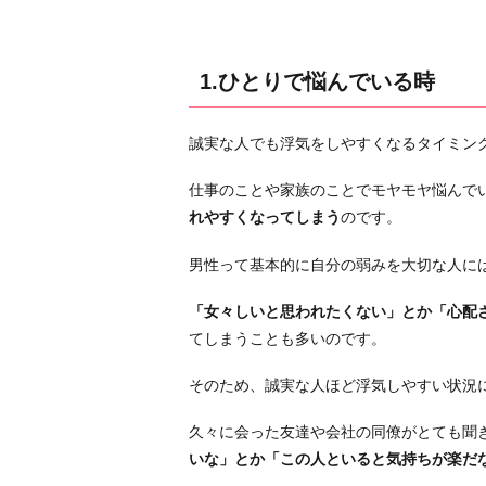
2.
彼
女
1.ひとりで悩んでいる時
と
上
誠実な人でも浮気をしやすくなるタイミン
手
く
仕事のことや家族のことでモヤモヤ悩んで
い
れやすくなってしまう
のです。
っ
て
男性って基本的に自分の弱みを大切な人に
い
「女々しいと思われたくない」とか「心配
な
てしまうことも多いのです。
い
時
そのため、誠実な人ほど浮気しやすい状況
3.
酔
久々に会った友達や会社の同僚がとても聞
っ
いな」とか「この人といると気持ちが楽だ
ぱ