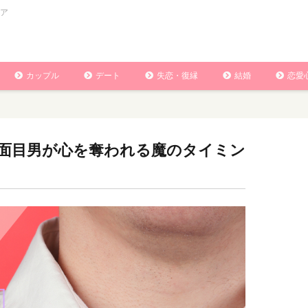
ア
カップル
デート
失恋・復縁
結婚
恋愛
面目男が心を奪われる魔のタイミン