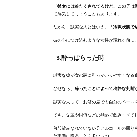
5.
「彼女には冷たくされてるけど、この子は
女
て浮気してしまうこともあります。
性
に
だから、誠実な人とはいえ、
「冷戦状態で
魅
彼の心につけ込むような女性が現れる前に
力
を
感
3.酔っぱらった時
じ
た
誠実な彼が女の罠に引っかかりやすくなる
時
お
なぜなら、
酔ったことによって冷静な判断
わ
誠実な人って、お酒の席でも自分のペース
り
に
でも、先輩や同僚などの勧めで飲みすぎて
普段飲みなれていない分アルコールの回り
た事態に陥ることも多いもの。