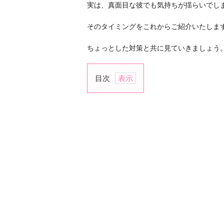
実は、真面目な彼でも気持ちが揺らいでし
そのタイミングをこれからご紹介いたしま
ちょっとした対策と共に見ていきましょう
目次
1.
ひ
と
り
で
悩
ん
で
い
る
時