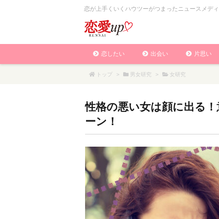
恋が上手くいくハウツーがつまったニュースメディ
恋したい
出会い
片思い
トップ
>
男女研究
>
女研究
性格の悪い女は顔に出る！
ーン！