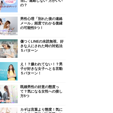
当に”連絡しない”方がいい
の？
男性心理「別れた後の連絡
メール」頻度でわかる復縁
の可能性5つ！
傷つくLINEの未読無視、好
きな人にされた時の対処法
５パターン
え！？嫌われてない！？男
子が好きな女子へとる言動
５パターン！
既婚男性の好意の態度っ
て？気になる女性への接し
方5つ
カギは言葉より態度！気に