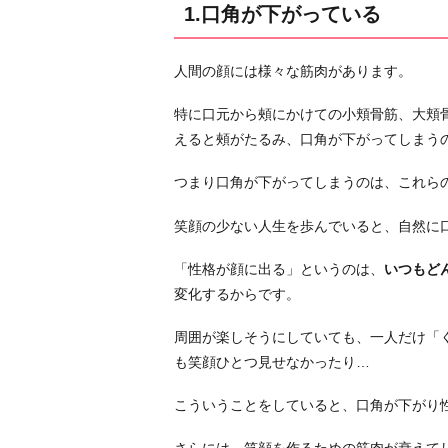
に
1.口角が下がっている
シ
ワ
人間の顔には様々な筋肉があります。
が
寄
特に口元から頰にかけての小頬骨筋、大頬
っ
えると頰がたるみ、口角が下がってしまう
て
い
つまり口角が下がってしまうのは、これら
る
笑顔の少ない人生を歩んでいると、自然に
3.
他
「性格が顔に出る」というのは、
いつもど
人
変化するからです。
を
見
周囲が楽しそうにしていても、一人だけ「
る
も笑顔ひとつ見せなかったり…
と
こういうことをしていると、口角が下がり
き
の