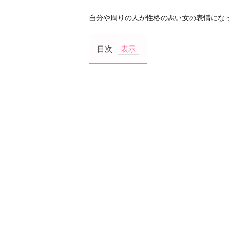
自分や周りの人が性格の悪い女の表情にな
目次
1.
口
角
が
下
が
っ
て
い
る
2.
眉
間