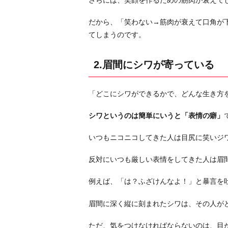
さらには、笑顔を作るための筋肉が衰えて
表
情
だから、「笑わない→筋肉が衰えて口角が
が
てしまうのです。
冷
た
2.眉間にシワが寄っている
い
4.
「どこにシワができるかで、どんな生き方
目
が
シワというのは簡単にいうと「表情の癖」
笑
っ
いつもニコニコしてきた人は目尻に笑いジ
て
反対にいつも厳しい表情をしてきた人は眉
い
な
例えば、「は？ふざけんなよ！」と暴言を
い
5.
眉間に深く縦に刻まれたシワは、その人が
見
ただ、気をつけなければならないのは、目
定