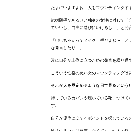
たまにいますよね、人をマウンティングす
結婚願望があるけど独身の女性に対して「
ていいし、自由に遊びにいけるし…」と発
「〇〇ちゃんってメイク上手だよね〜」と
な発言したり…。
常に自分が上位に立つための発言を繰り返
こういう性格の悪い女のマウンティングは
それが
人を見定めるような目で見るという
持っているカバンや履いている靴、つけて
す。
自分が優位に立てるポイントを探している
性格の悪い女は発言しなくても、他人の持