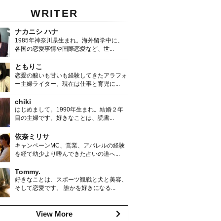
WRITER
ナカニシ ハナ
1985年神奈川県生まれ。海外留学中に、
各国の恋愛事情や国際恋愛など、世...
ともりこ
恋愛の酸いも甘いも経験してきたアラフォ
ー主婦ライター。現在は仕事と育児に...
chiki
はじめまして。1990年生まれ。結婚２年
目の主婦です。好きなことは、読書...
依奈ミリサ
キャンペーンMC、営業、アパレルの経験
を経て幼少より嗜んできた占いの道へ...
Tommy.
好きなことは、スポーツ観戦と犬と美容、
そして恋愛です。 誰かを好きになる...
View More