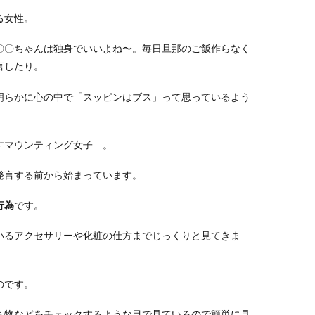
る女性。
〇〇ちゃんは独身でいいよね〜。毎日旦那のご飯作らなく
言したり。
明らかに心の中で「スッピンはブス」って思っているよう
すマウンティング女子…。
発言する前から始まっています。
行為
です。
いるアクセサリーや化粧の仕方までじっくりと見てきま
のです。
ち物などをチェックするような目で見ているので簡単に見