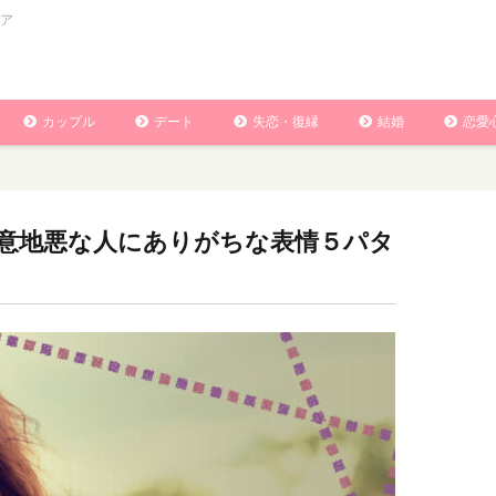
ア
カップル
デート
失恋・復縁
結婚
恋愛
意地悪な人にありがちな表情５パタ