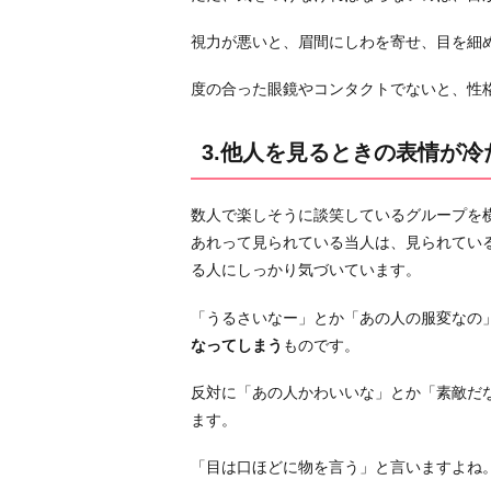
め
視力が悪いと、眉間にしわを寄せ、目を細
る
よ
度の合った眼鏡やコンタクトでないと、性
う
な
3.他人を見るときの表情が冷
目
で
人
数人で楽しそうに談笑しているグループを
を
あれって見られている当人は、見られてい
見
る人にしっかり気づいています。
る
「うるさいなー」とか「あの人の服変なの
お
なってしまう
ものです。
わ
り
反対に「あの人かわいいな」とか「素敵だ
に
ます。
「目は口ほどに物を言う」と言いますよね