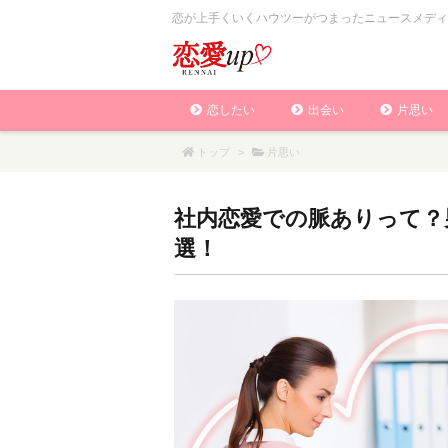
恋が上手くいくハウツーがつまったニュースメディ
恋したい
出会い
片思い
トップ
>
片思い
社内恋愛での脈ありって？
選！