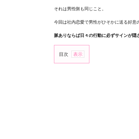
それは男性側も同じこと。
今回は社内恋愛で男性がひそかに送る好意
脈ありならば日々の行動に必ずサインが隠
目次
1.
頻
繁
に
話
し
か
け
て
く