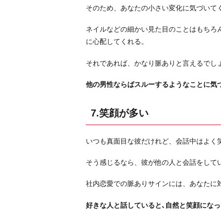
な
そのため、あなたの小さい変化に気づいて
こ
ネイルなどの細かい見た目のことはもちろ
と
に心配してくれる。
を
話
それであれば、かなり脈ありと言えるでし
し
て
他の男性ならばスルーするようなことに気
く
れ
7.笑顔が多い
る
9.
いつも真面目な彼だけれど、会話中はよく
業
務
そう感じるなら、彼が他の人と会話をして
外
の
社内恋愛での脈ありサインには、あなたに
連
好きな人と話していると､自然と笑顔にな
絡
が