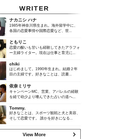
WRITER
ナカニシ ハナ
1985年神奈川県生まれ。海外留学中に、
各国の恋愛事情や国際恋愛など、世...
ともりこ
恋愛の酸いも甘いも経験してきたアラフォ
ー主婦ライター。現在は仕事と育児に...
chiki
はじめまして。1990年生まれ。結婚２年
目の主婦です。好きなことは、読書...
依奈ミリサ
キャンペーンMC、営業、アパレルの経験
を経て幼少より嗜んできた占いの道へ...
Tommy.
好きなことは、スポーツ観戦と犬と美容、
そして恋愛です。 誰かを好きになる...
View More