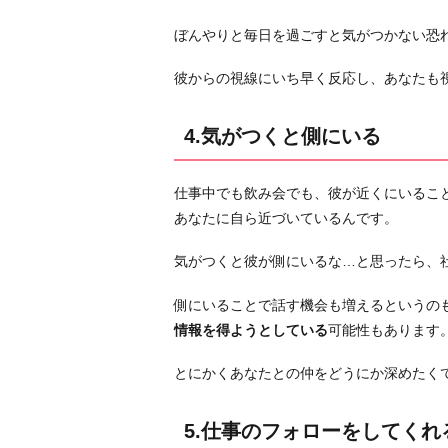
ロ
ぼんやりと毎日を過ごすと気がつかない恐
ー
を
彼からの視線にいち早く反応し、あなたも
し
て
4.気がつくと側にいる
く
れ
仕事中でも飲み会でも、彼が近くにいるこ
る
あなたに自ら近づいているんです。
6.
小
気がつくと彼が側にいるな…と思ったら、
さ
い
側にいることで話す機会も増えるというの
変
情報を得ようとしている
可能性もあります
化
とにかくあなたとの仲をどうにか深めたく
に
気
5.仕事のフォローをしてくれ
づ