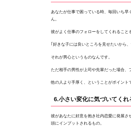
い
て
あなたが仕事で困っている時、毎回いち早
く
ん。
れ
る
彼がよく仕事のフォローをしてくれること
7.
｢好きな子には良いところを見せたいから、
笑
顔
それが男心というものなんです。
が
多
ただ相手の男性が上司や先輩だった場合、
い
他の人より手厚く、ということがポイント
8.
プ
6.小さい変化に気づいてくれ
ラ
イ
ベ
彼があなたに好意を抱き社内恋愛に発展さ
ー
頭にインプットされるもの。
ト