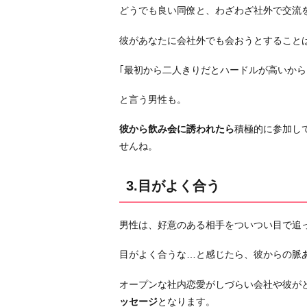
合
どうでも良い同僚と、わざわざ社外で交流
う
彼があなたに会社外でも会おうとすること
4.
気
｢最初から二人きりだとハードルが高いから
が
つ
と言う男性も。
く
彼から飲み会に誘われたら
積極的に参加し
と
せんね。
側
に
3.目がよく合う
い
る
5.
男性は、好意のある相手をついつい目で追
仕
目がよく合うな…と感じたら、彼からの脈
事
の
オープンな社内恋愛がしづらい会社や彼が
フ
ッセージ
となります。
ォ