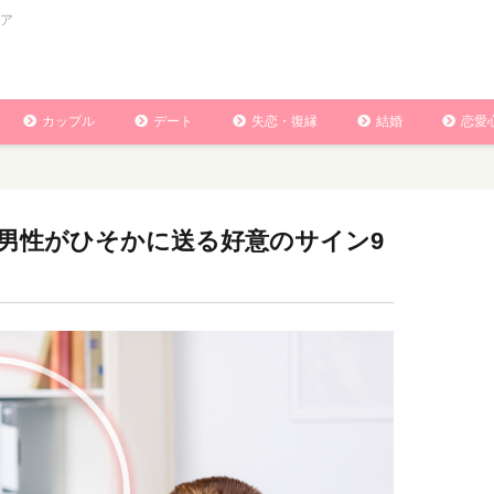
ア
カップル
デート
失恋・復縁
結婚
恋愛
男性がひそかに送る好意のサイン9