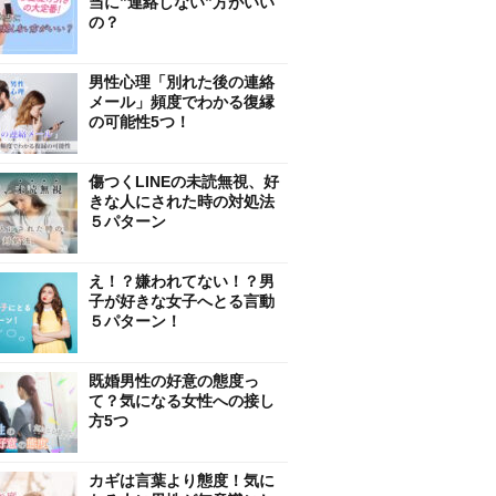
当に”連絡しない”方がいい
の？
男性心理「別れた後の連絡
メール」頻度でわかる復縁
の可能性5つ！
傷つくLINEの未読無視、好
きな人にされた時の対処法
５パターン
え！？嫌われてない！？男
子が好きな女子へとる言動
５パターン！
既婚男性の好意の態度っ
て？気になる女性への接し
方5つ
カギは言葉より態度！気に