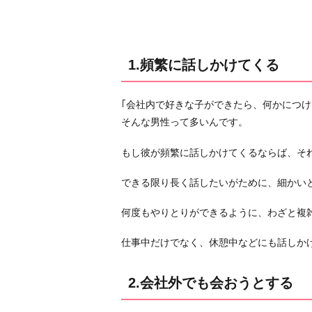
る
2.
会
社
1.頻繁に話しかけてくる
外
で
｢会社内で好きな子ができたら、何かにつ
も
そんな男性って多いんです。
会
お
もし彼が頻繁に話しかけてくるならば、そ
う
と
できる限り長く話したいがために、細かい
す
何度もやりとりができるように、わざと複
る
3.
仕事中だけでなく、休憩中などにも話しか
目
が
2.会社外でも会おうとする
よ
く