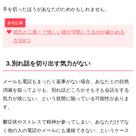
6.
手を切ったほうがあなたのためかもしれません。
あ
わ
彼氏が二股！？怪しい彼が浮気してるのか確かめる
よ
方法6つ
く
ば
キ
3.別れ話を切り出す気力がない
ー
プ
メールも電話もまったく返事がない場合、あなたとの自然
し
消滅を狙ってよりも、別れ話どころかそもそも会話をする
た
気力が彼にない、という状態に陥っている可能性がありま
い
す。
お
わ
鬱症状やストレスで精神が参ってしまい、あなただけでな
り
く他の人の電話やメールにも連絡できない、というケース