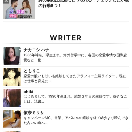
の行動6つ！
WRITER
ナカニシ ハナ
1985年神奈川県生まれ。海外留学中に、各国の恋愛事情や国際恋
愛など、世...
ともりこ
恋愛の酸いも甘いも経験してきたアラフォー主婦ライター。現在
は仕事と育児に...
chiki
はじめまして。1990年生まれ。結婚２年目の主婦です。好きなこ
とは、読書...
依奈ミリサ
キャンペーンMC、営業、アパレルの経験を経て幼少より嗜んでき
た占いの道へ...