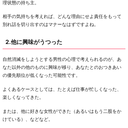
理状態の持ち主。
出
す
相手の気持ちを考えれば、どんな理由にせよ責任をもって
気
別れ話を切り出すのはマナーなはずですよね。
力
が
2.他に興味がうつった
な
い
自然消滅をしようとする男性の心理で考えられるのが、あ
4.
なた以外の他のものに興味が移り、あなたとのおつきあい
ひ
の優先順位が低くなった可能性です。
と
り
よくあるケースとしては、たとえば仕事が忙しくなった、
倦
楽しくなってきた。
怠
期
または、他に好きな女性ができた（あるいはもう二股をか
に
けている）、などなど。
入