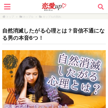
トップ
>
カップル
>
カップルの別れ
自然消滅したがる心理とは？音信不通にな
る男の本音6つ！