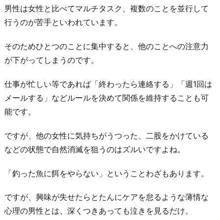
男性は女性と比べてマルチタスク、複数のことを並行して
っ
行うのが苦手といわれています。
た
5.
そのためひとつのことに集中すると、他のことへの注意力
も
が下がってしまうのです。
と
も
仕事が忙しい等であれば「終わったら連絡する」「週1回は
と
メールする」などルールを決めて関係を維持することも可
始
能です。
ま
り
ですが、他の女性に気持ちがうつった、二股をかけている
が
などの状態で自然消滅を狙うのはズルいですよね。
曖
「釣った魚に餌をやらない」ということわざもあります。
昧
だ
ですが、興味が失せたらとたんにケアを怠るような薄情な
っ
心理の男性とは、深くつきあっても泣きを見るだけ。
た