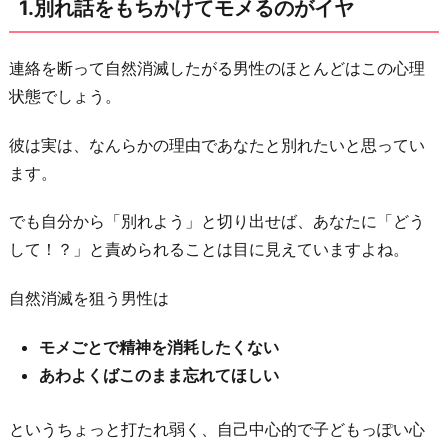
1.別れ話をもちかけてモメるのがイヤ
他
に
興
連絡を断って自然消滅したがる男性のほとんどはこの心理
味
状態でしょう。
が
彼は実は、なんらかの理由であなたと別れたいと思ってい
う
ます。
つ
っ
でも自分から「別れよう」と切り出せば、あなたに「どう
た
して！？」と責められることは目に見えていますよね。
3.
別
自然消滅を狙う男性は
れ
モメごとで精神を消耗したくない
話
あわよくばこのまま忘れてほしい
を
切
というちょっと打たれ弱く、自己中心的で子どもっぽい心
り