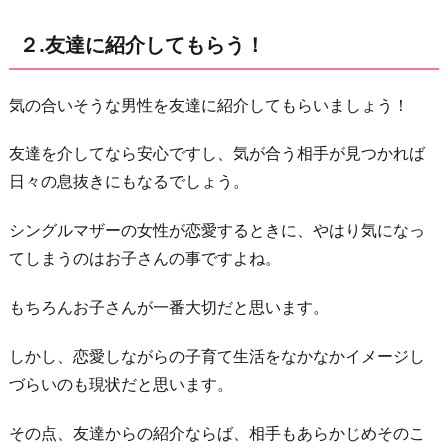
元
２.友達に紹介してもらう！
恋
人
に
気の合いそうな男性を友達に紹介してもらいましょう！
コ
友達を介してなら安心ですし、気が合う相手が見つかれば
ン
日々の息抜きにもなるでしょう。
タ
ク
シングルマザーの女性が恋愛するときに、やはり気になっ
ト
てしまうのはお子さんの事ですよね。
し
て
もちろんお子さんが一番大切だと思います。
み
る
しかし、恋愛しながらの子育て生活をなかなかイメージし
づらいのも現状だと思います。
５.
「支
その点、友達からの紹介ならば、相手もあらかじめそのこ
え