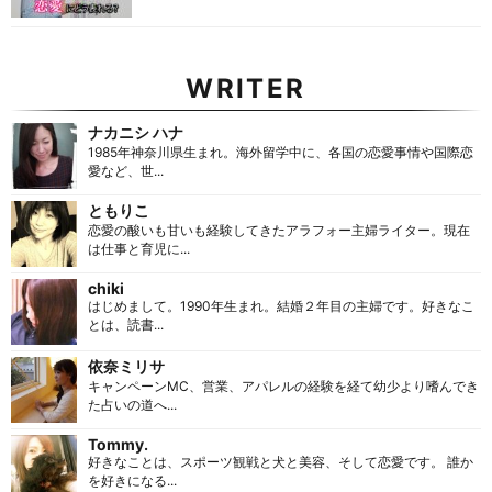
WRITER
ナカニシ ハナ
1985年神奈川県生まれ。海外留学中に、各国の恋愛事情や国際恋
愛など、世...
ともりこ
恋愛の酸いも甘いも経験してきたアラフォー主婦ライター。現在
は仕事と育児に...
chiki
はじめまして。1990年生まれ。結婚２年目の主婦です。好きなこ
とは、読書...
依奈ミリサ
キャンペーンMC、営業、アパレルの経験を経て幼少より嗜んでき
た占いの道へ...
Tommy.
好きなことは、スポーツ観戦と犬と美容、そして恋愛です。 誰か
を好きになる...