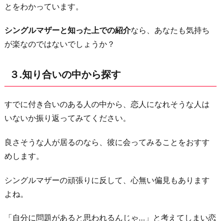
とをわかっています。
た
い！」
シングルマザーと知った上での紹介
なら、あなたも気持ち
と
が楽なのではないでしょうか？
思
わ
３.知り合いの中から探す
せ
る
すでに付き合いのある人の中から、恋人になれそうな人は
６.
いないか振り返ってみてください。
外
見
良さそうな人が居るのなら、彼に会ってみることをおすす
を
めします。
磨
き
シングルマザーの頑張りに反して、心無い偏見もあります
続
よね。
け
「自分に問題があると思われるんじゃ…」と考えてしまい恋
る！