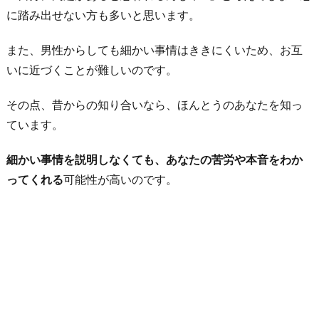
に踏み出せない方も多いと思います。
７.
結
また、男性からしても細かい事情はききにくいため、お互
婚
いに近づくことが難しいのです。
を
ほ
その点、昔からの知り合いなら、ほんとうのあなたを知っ
の
ています。
め
細かい事情を説明しなくても、あなたの苦労や本音をわか
か
ってくれる
可能性が高いのです。
さ
な
い
お
わ
り
に