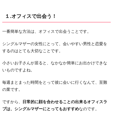
て
も
１.オフィスで出会う！
ら
う！
一番簡単な方法は、オフィスで出会うことです。
３.
知
シングルマザーの女性にとって、会いやすい男性と恋愛を
り
するのはとても大切なことです。
合
い
小さいお子さんが居ると、なかなか簡単にお出かけできな
の
いものですよね。
中
か
毎週まとまった時間をとって彼に会いに行くなんて、至難
ら
の業です。
探
ですから、
日常的に顔を合わせることの出来るオフィスラ
す
ブは、シングルマザーにとってもおすすめ
なのです。
４.