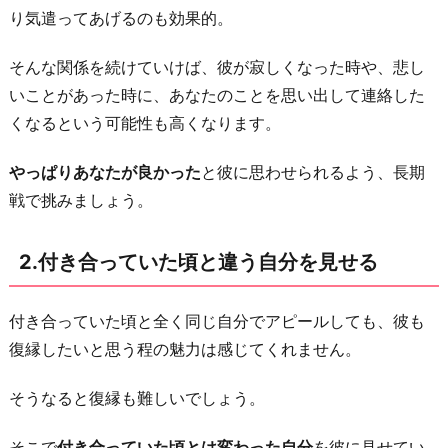
り気遣ってあげるのも効果的。
る
3.
そんな関係を続けていけば、彼が寂しくなった時や、悲し
未
いことがあった時に、あなたのことを思い出して連絡した
練
くなるという可能性も高くなります。
は
見
やっぱりあなたが良かった
と彼に思わせられるよう、長期
せ
戦で挑みましょう。
な
い
2.付き合っていた頃と違う自分を見せる
4.
自
付き合っていた頃と全く同じ自分でアピールしても、彼も
分
復縁したいと思う程の魅力は感じてくれません。
磨
き
そうなると復縁も難しいでしょう。
を
忘
そこで
付き合っていた頃とは変わった自分
を彼に見せてい