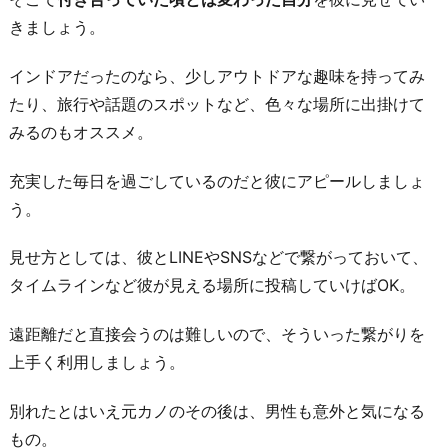
れ
きましょう。
な
インドアだったのなら、少しアウトドアな趣味を持ってみ
い
たり、旅行や話題のスポットなど、色々な場所に出掛けて
5.
みるのもオススメ。
ポ
ジ
充実した毎日を過ごしているのだと彼にアピールしましょ
テ
う。
ィ
ブ
見せ方としては、彼とLINEやSNSなどで繋がっておいて、
さ
タイムラインなど彼が見える場所に投稿していけばOK。
を
遠距離だと直接会うのは難しいので、そういった繋がりを
ア
上手く利用しましょう。
ピ
ー
別れたとはいえ元カノのその後は、男性も意外と気になる
ル
もの。