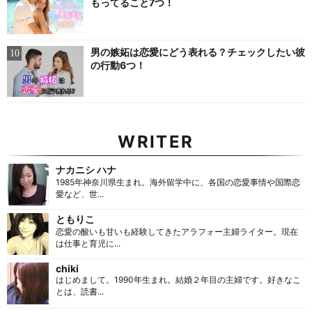
もってること7つ！
男の嫉妬は恋愛にどう表れる？チェックしたい彼
の行動6つ！
WRITER
ナカニシ ハナ
1985年神奈川県生まれ。海外留学中に、各国の恋愛事情や国際恋
愛など、世...
ともりこ
恋愛の酸いも甘いも経験してきたアラフォー主婦ライター。現在
は仕事と育児に...
chiki
はじめまして。1990年生まれ。結婚２年目の主婦です。好きなこ
とは、読書...