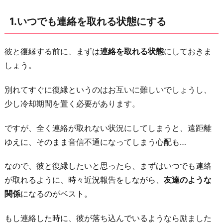
付
1.いつでも連絡を取れる状態にする
き
合
っ
彼と復縁する前に、まずは
連絡を取れる状態
にしておきま
て
しょう。
い
別れてすぐに復縁というのはお互いに難しいでしょうし、
た
少し冷却期間を置く必要があります。
頃
と
ですが、全く連絡が取れない状況にしてしまうと、遠距離
違
ゆえに、そのまま音信不通になってしまう心配も…
う
自
なので、彼と復縁したいと思ったら、まずはいつでも連絡
分
が取れるように、時々近況報告をしながら、
友達のような
を
関係
になるのがベスト。
見
もし連絡した時に、彼が落ち込んでいるようなら励ました
せ