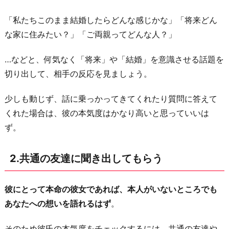
て」
「私たちこのまま結婚したらどんな感じかな」「将来どん
と
な家に住みたい？」「ご両親ってどんな人？」
言
っ
…などと、何気なく「将来」や「結婚」を意識させる話題を
て
切り出して、相手の反応を見ましょう。
み
る
少しも動じず、話に乗っかってきてくれたり質問に答えて
4.
くれた場合は、彼の本気度はかなり高いと思っていいは
彼
ず。
の
男
2.共通の友達に聞き出してもらう
友
達
彼にとって本命の彼女であれば、本人がいないところでも
に
あなたへの想いを語れるはず
。
会
わ
そのため彼氏の本気度をチェックするには、共通の友達や