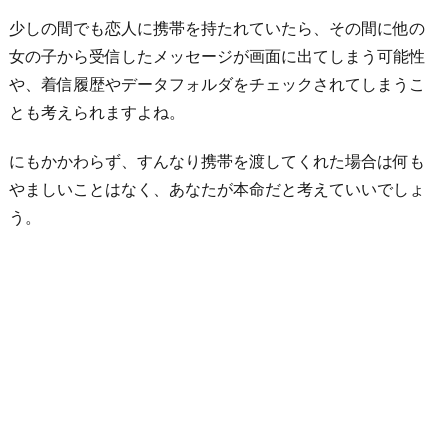
身
少しの間でも恋人に携帯を持たれていたら、その間に他の
体
女の子から受信したメッセージが画面に出てしまう可能性
の
や、着信履歴やデータフォルダをチェックされてしまうこ
関
とも考えられますよね。
係
を
にもかかわらず、すんなり携帯を渡してくれた場合は何も
断
やましいことはなく、あなたが本命だと考えていいでしょ
っ
う。
て
み
る
お
わ
り
に