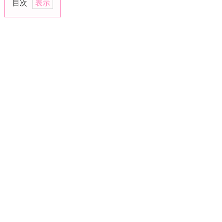
目次
1.
将
来
や
家
族
の
話
を
す
る
2.
共
通
の