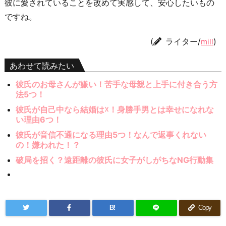
彼に愛されていることを改めて実感して、安心したいもの
ですね。
(
ライター/
)
mill
あわせて読みたい
彼氏のお母さんが嫌い！苦手な母親と上手に付き合う方
法5つ！
彼氏が自己中なら結婚は☓！身勝手男とは幸せになれな
い理由6つ！
彼氏が音信不通になる理由5つ！なんで返事くれない
の！嫌われた！？
破局を招く？遠距離の彼氏に女子がしがちなNG行動集
B!
Copy