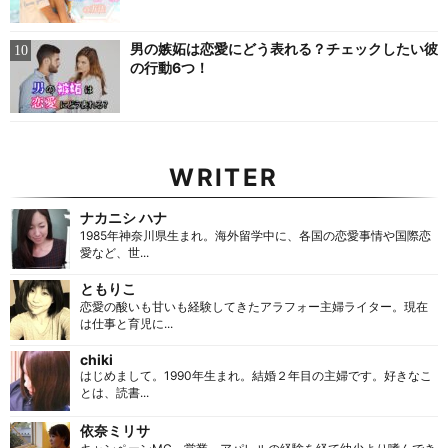
男の嫉妬は恋愛にどう表れる？チェックしたい彼
の行動6つ！
WRITER
ナカニシ ハナ
1985年神奈川県生まれ。海外留学中に、各国の恋愛事情や国際恋
愛など、世...
ともりこ
恋愛の酸いも甘いも経験してきたアラフォー主婦ライター。現在
は仕事と育児に...
chiki
はじめまして。1990年生まれ。結婚２年目の主婦です。好きなこ
とは、読書...
依奈ミリサ