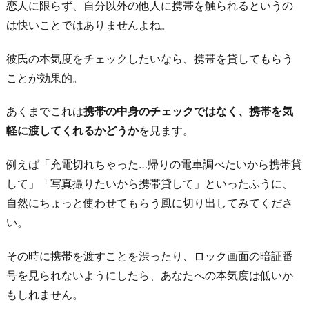
恋人に限らず、自分以外の他人に携帯を触られるというの
以
は快いことではありませんよね。
前
話
彼氏の本気度をチェックしたいなら、携帯を貸してもらう
し
ことが効果的。
た
あくまでこれは
携帯の中身のチェックではなく、携帯を気
こ
軽に渡してくれるかどうか
を見ます。
と
を
例えば「充電切れちゃった…帰りの電車調べたいから携帯貸
も
して」「写真撮りたいから携帯貸して」といったふうに、
う
自然にちょっと使わせてもらう風に切り出してみてくださ
一
い。
度
話
その時に携帯を渡すことを渋ったり、ロック画面の暗証番
す
号を見られないようにしたら、あなたへの本気度は低いか
7.
もしれません。