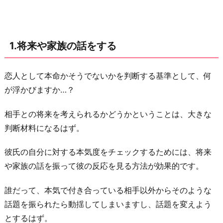
友
達
に
1.将来や家族の話をする
聞
き
出
恋人として本命かそうでないかを判断する基準として、何
し
が浮かびますか…？
て
相手との将来を考えられるかどうかということは、大きな
も
判断材料になるはず。
ら
う
彼氏の自分に対する本気度をチェックするためには、将来
3.
や家族の話を振って彼の反応を見る方法が効果的です。
「携
帯
誰だって、本気で付き合っている相手以外からそのような
貸
話題を振られたら動揺してしまいますし、話題を変えよう
し
とするはず。