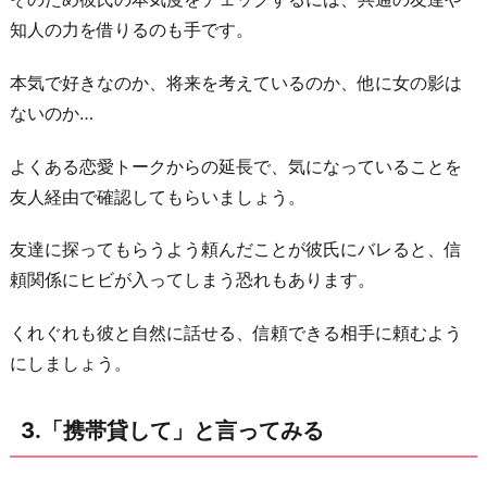
せ
知人の力を借りるのも手です。
て
も
本気で好きなのか、将来を考えているのか、他に女の影は
ら
ないのか…
う
よくある恋愛トークからの延長で、気になっていることを
5.
友人経由で確認してもらいましょう。
重
た
友達に探ってもらうよう頼んだことが彼氏にバレると、信
め
頼関係にヒビが入ってしまう恐れもあります。
の
相
くれぐれも彼と自然に話せる、信頼できる相手に頼むよう
談
にしましょう。
を
す
3.「携帯貸して」と言ってみる
る
6.