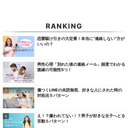
RANKING
恋愛駆け引きの大定番！本当に”連絡しない”方が
いいの？
男性心理「別れた後の連絡メール」頻度でわかる
復縁の可能性5つ！
傷つくLINEの未読無視、好きな人にされた時の
対処法５パターン
え！？嫌われてない！？男子が好きな女子へとる
言動５パターン！