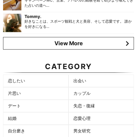
キャンペーンMC、営業、アパレルの経験を経て幼少より嗜んでき
た占いの道へ...
Tommy.
好きなことは、スポーツ観戦と犬と美容、そして恋愛です。 誰か
を好きになる...
View More
CATEGORY
恋したい
出会い
片思い
カップル
デート
失恋・復縁
結婚
恋愛心理
自分磨き
男女研究