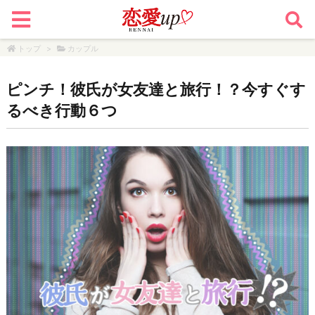
トップ
>
カップル
ピンチ！彼氏が女友達と旅行！？今すぐす
るべき行動６つ