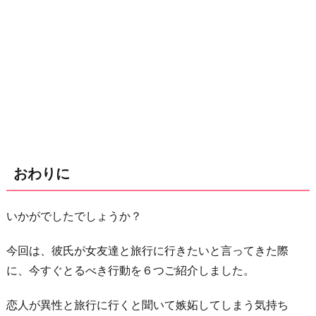
おわりに
いかがでしたでしょうか？
今回は、彼氏が女友達と旅行に行きたいと言ってきた際
に、今すぐとるべき行動を６つご紹介しました。
恋人が異性と旅行に行くと聞いて嫉妬してしまう気持ち