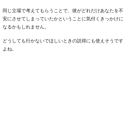
同じ立場で考えてもらうことで、彼がどれだけあなたを不
安にさせてしまっていたかということに気付くきっかけに
なるかもしれません。
どうしても行かないでほしいときの説得にも使えそうです
よね。