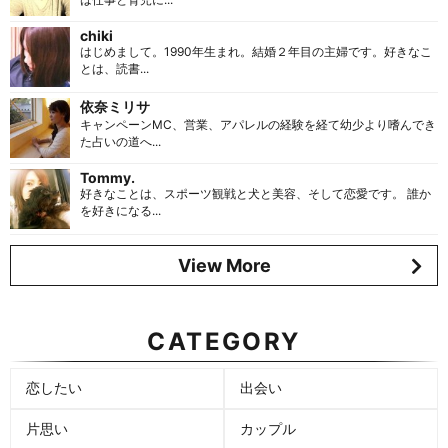
chiki
はじめまして。1990年生まれ。結婚２年目の主婦です。好きなこ
とは、読書...
依奈ミリサ
キャンペーンMC、営業、アパレルの経験を経て幼少より嗜んでき
た占いの道へ...
Tommy.
好きなことは、スポーツ観戦と犬と美容、そして恋愛です。 誰か
を好きになる...
View More
CATEGORY
恋したい
出会い
片思い
カップル