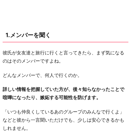
3.
そ
の
女
1.メンバーを聞く
友
達
彼氏が女友達と旅行に行くと言ってきたら、まず気になる
を
のはそのメンバーですよね。
紹
介
どんなメンバーで、何人で行くのか。
し
て
詳しい情報を把握していた方が、後々知らなかったことで
も
喧嘩になったり、嫉妬する可能性を防げます。
ら
う
「いつも仲良くしているあのグループのみんなで行くよ」
などと彼から一言聞いただけでも、少しは安心できるかも
4.
しれません。
自