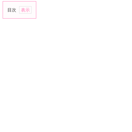
目次
1.
メ
ン
バ
ー
を
聞
く
2.
条
件
を
出
す