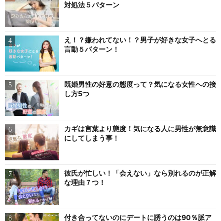
対処法５パターン
え！？嫌われてない！？男子が好きな女子へとる
言動５パターン！
既婚男性の好意の態度って？気になる女性への接
し方5つ
カギは言葉より態度！気になる人に男性が無意識
にしてしまう事！
彼氏が忙しい！「会えない」なら別れるのが正解
な理由７つ！
付き合ってないのにデートに誘うのは90％脈ア