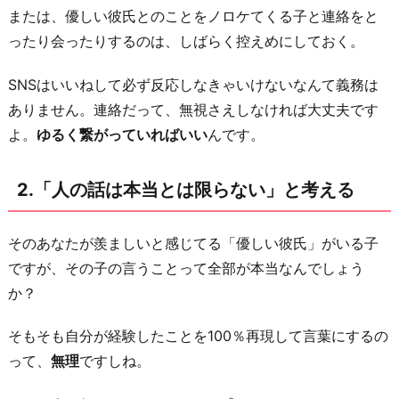
と
または、優しい彼氏とのことをノロケてくる子と連絡をと
考
ったり会ったりするのは、しばらく控えめにしておく。
え
SNSはいいねして必ず反応しなきゃいけないなんて義務は
る
ありません。連絡だって、無視さえしなければ大丈夫です
3.
よ。
ゆるく繋がっていればいい
んです。
「彼
氏
2.「人の話は本当とは限らない」と考える
に
さ
れ
そのあなたが羨ましいと感じてる「優しい彼氏」がいる子
て
ですが、その子の言うことって全部が本当なんでしょう
嬉
か？
し
そもそも自分が経験したことを100％再現して言葉にするの
か
って、
無理
ですしね。
っ
た