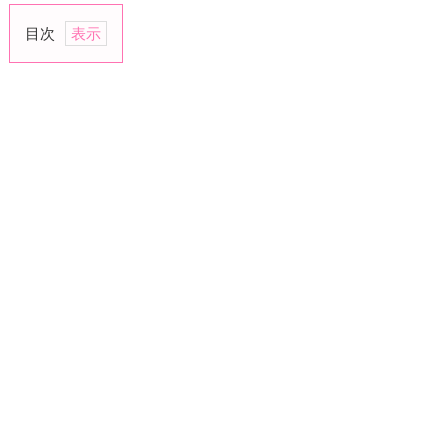
目次
1.
ラ
ブ
ラ
ブ
カ
ッ
プ
ル
か
ら
は
距
離