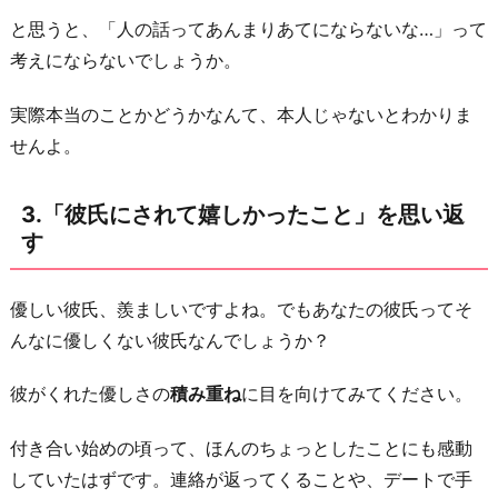
な
と思うと、「人の話ってあんまりあてにならないな…」って
っ
考えにならないでしょうか。
た」
実際本当のことかどうかなんて、本人じゃないとわかりま
こ
せんよ。
と
を
思
3.「彼氏にされて嬉しかったこと」を思い返
い
す
出
す
優しい彼氏、羨ましいですよね。でもあなたの彼氏ってそ
5.
んなに優しくない彼氏なんでしょうか？
優
彼がくれた優しさの
積み重ね
に目を向けてみてください。
し
く
付き合い始めの頃って、ほんのちょっとしたことにも感動
し
していたはずです。連絡が返ってくることや、デートで手
た