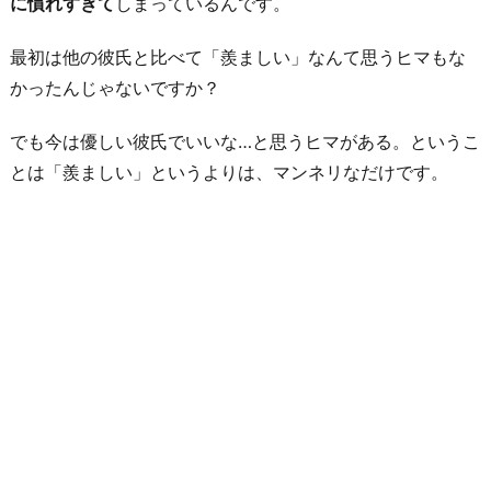
に慣れすぎて
しまっているんです。
以
最初は他の彼氏と比べて「羨ましい」なんて思うヒマもな
外
かったんじゃないですか？
で
満
でも今は優しい彼氏でいいな…と思うヒマがある。というこ
た
とは「羨ましい」というよりは、マンネリなだけです。
さ
れ
る
方
法
を
探
す
お
わ