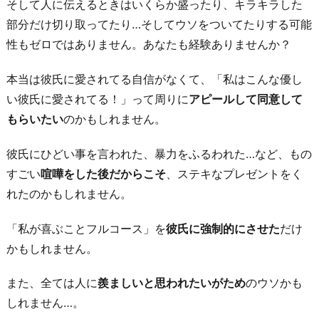
そして人に伝えるときはいくらか盛ったり、キラキラした
こ
部分だけ切り取ってたり…そしてウソをついてたりする可能
と」
性もゼロではありません。あなたも経験ありませんか？
を
思
本当は彼氏に愛されてる自信がなくて、「私はこんな優し
い
い彼氏に愛されてる！」って周りに
アピールして同意して
返
もらいたい
のかもしれません。
す
4.
彼氏にひどい事を言われた、暴力をふるわれた…など、もの
「彼
すごい
喧嘩をした後だからこそ
、ステキなプレゼントをく
氏
れたのかもしれません。
だ
「私が喜ぶことフルコース」を
彼氏に強制的にさせた
だけ
か
かもしれません。
ら
好
また、全ては人に
羨ましいと思われたいがため
のウソかも
き
しれません…。
に