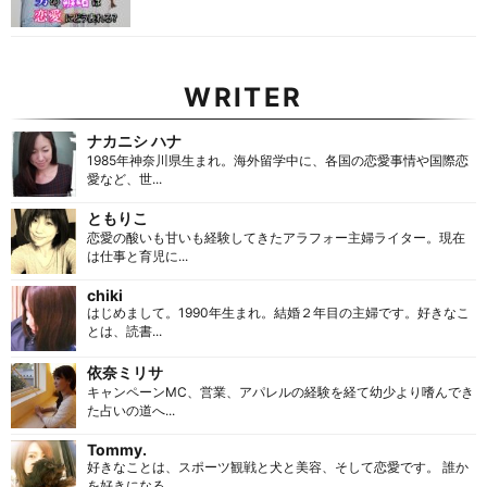
WRITER
ナカニシ ハナ
1985年神奈川県生まれ。海外留学中に、各国の恋愛事情や国際恋
愛など、世...
ともりこ
恋愛の酸いも甘いも経験してきたアラフォー主婦ライター。現在
は仕事と育児に...
chiki
はじめまして。1990年生まれ。結婚２年目の主婦です。好きなこ
とは、読書...
依奈ミリサ
キャンペーンMC、営業、アパレルの経験を経て幼少より嗜んでき
た占いの道へ...
Tommy.
好きなことは、スポーツ観戦と犬と美容、そして恋愛です。 誰か
を好きになる...