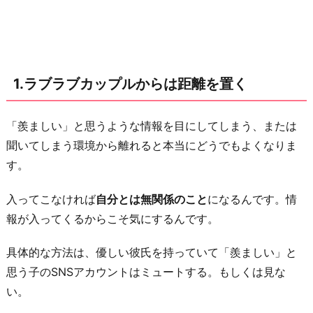
を
置
く
2.
1.ラブラブカップルからは距離を置く
「人
の
話
「羨ましい」と思うような情報を目にしてしまう、または
は
聞いてしまう環境から離れると本当にどうでもよくなりま
本
す。
当
入ってこなければ
自分とは無関係のこと
になるんです。情
と
報が入ってくるからこそ気にするんです。
は
限
具体的な方法は、優しい彼氏を持っていて「羨ましい」と
ら
思う子のSNSアカウントはミュートする。もしくは見な
な
い。
い」