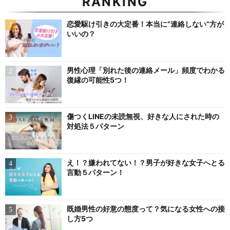
RANKING
恋愛駆け引きの大定番！本当に”連絡しない”方が
いいの？
男性心理「別れた後の連絡メール」頻度でわかる
復縁の可能性5つ！
傷つくLINEの未読無視、好きな人にされた時の
対処法５パターン
え！？嫌われてない！？男子が好きな女子へとる
言動５パターン！
既婚男性の好意の態度って？気になる女性への接
し方5つ