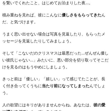
を繋いでくれたこと、はじめてお泊まりした夜…。
い
彼
積み重ねを見れば、彼にこんなに
優しさをもらってきた
ん
女
だ、と気づけます。
に
な
うまく思い出せない場合は写真を見返したり、もらったメ
る
ッセージを見返したりしてみましょう。
努
そして「こないだのクリスマスは最悪だった…ぜんぜん優し
力
い彼氏じゃない…」みたいに、悪い部分を切り取ってそこだ
を
けを見るのはもうやめにしましょう。
し
て
きっと前は「優しい」「嬉しい」って感じてたことが、長
み
く付き合ってくうちに
当たり前になってしまった
んでしょ
る
う。
6.
恋
人の欲望にはキリがありませんからね。あなたは、
彼の愛
愛