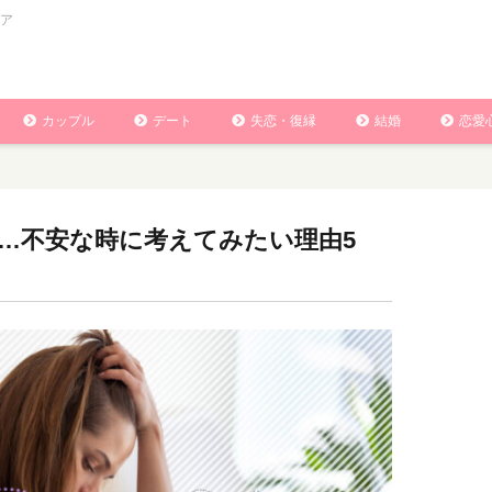
ア
カップル
デート
失恋・復縁
結婚
恋愛
…不安な時に考えてみたい理由5