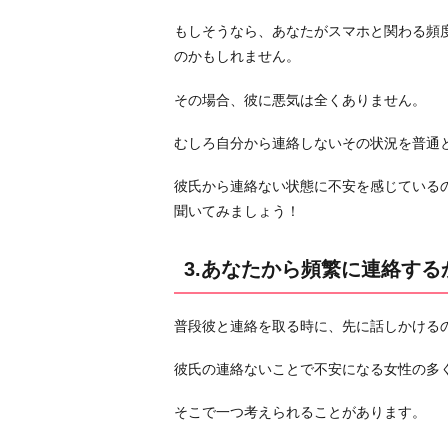
思
もしそうなら、あなたがスマホと関わる頻
っ
のかもしれません。
て
安
その場合、彼に悪気は全くありません。
心
し
むしろ自分から連絡しないその状況を普通
て
い
彼氏から連絡ない状態に不安を感じている
る
聞いてみましょう！
か
ら
3.あなたから頻繁に連絡する
お
わ
普段彼と連絡を取る時に、先に話しかける
り
に
彼氏の連絡ないことで不安になる女性の多
そこで一つ考えられることがあります。