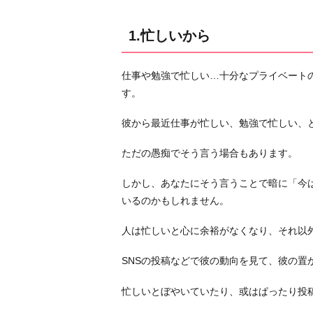
て
い
1.忙しいから
な
い
仕事や勉強で忙しい…十分なプライベート
か
す。
ら
3.
彼から最近仕事が忙しい、勉強で忙しい、
あ
ただの愚痴でそう言う場合もあります。
な
た
しかし、あなたにそう言うことで暗に「今
か
いるのかもしれません。
ら
頻
人は忙しいと心に余裕がなくなり、それ以
繁
に
SNSの投稿などで彼の動向を見て、彼の置
連
忙しいとぼやいていたり、或はぱったり投
絡
す