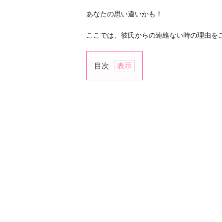
あなたの思い違いかも！
ここでは、彼氏からの連絡ない時の理由を
目次
1.
忙
し
い
か
ら
2.
ス
マ
ホ
を
見