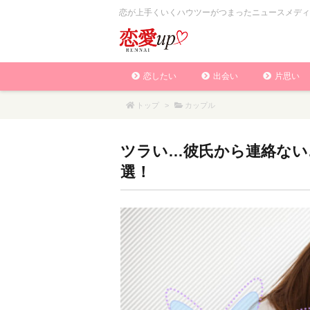
恋が上手くいくハウツーがつまったニュースメディ
恋したい
出会い
片思い
トップ
>
カップル
ツラい…彼氏から連絡ない
選！