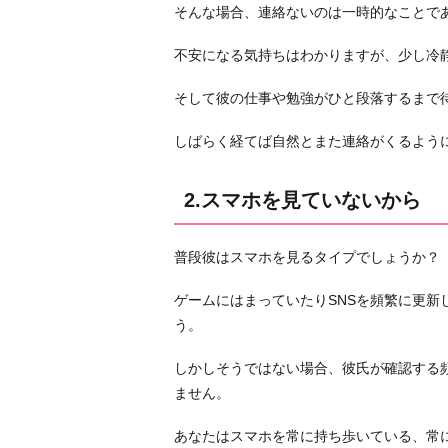
そんな場合、連絡ないのは一時的なことで
る
か
不安になる気持ちはわかりますが、少し冷
ら
そして彼の仕事や勉強がひと段落するまで
4.
用
しばらく経てば自然とまた連絡がくるよう
事
が
2.スマホを見ていないから
な
い
か
普段彼はスマホを見るタイプでしょうか？
ら
ゲームにはまっていたりSNSを頻繁に更新
5.
う。
仲
が
しかしそうではない場合、彼氏が確認する
良
ません。
い
と
あなたはスマホを常に持ち歩いている、常