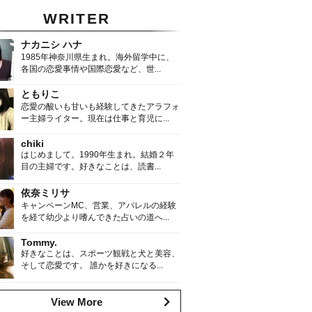
WRITER
ナカニシ ハナ
1985年神奈川県生まれ。海外留学中に、
各国の恋愛事情や国際恋愛など、世...
ともりこ
恋愛の酸いも甘いも経験してきたアラフォ
ー主婦ライター。現在は仕事と育児に...
chiki
はじめまして。1990年生まれ。結婚２年
目の主婦です。好きなことは、読書...
依奈ミリサ
キャンペーンMC、営業、アパレルの経験
を経て幼少より嗜んできた占いの道へ...
Tommy.
好きなことは、スポーツ観戦と犬と美容、
そして恋愛です。 誰かを好きになる...
View More