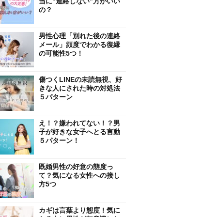
当に”連絡しない”方がいい
の？
男性心理「別れた後の連絡
メール」頻度でわかる復縁
の可能性5つ！
傷つくLINEの未読無視、好
きな人にされた時の対処法
５パターン
え！？嫌われてない！？男
子が好きな女子へとる言動
５パターン！
既婚男性の好意の態度っ
て？気になる女性への接し
方5つ
カギは言葉より態度！気に