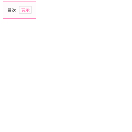
目次
1.
連
絡
は
毎
日
取
る
よ
う
に
す
る
2.