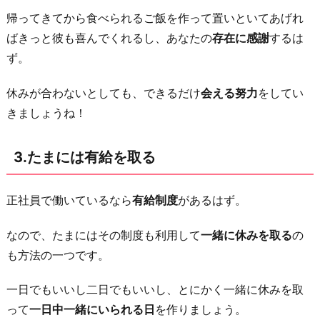
の
帰ってきてから食べられるご飯を作って置いといてあげれ
付
ばきっと彼も喜んでくれるし、あなたの
存在に感謝
するは
き
ず。
合
休みが合わないとしても、できるだけ
会える努力
をしてい
い
きましょうね！
方
を
3.たまには有給を取る
受
け
入
正社員で働いているなら
有給制度
があるはず。
れ
なので、たまにはその制度も利用して
一緒に休みを取る
の
る
も方法の一つです。
6.
結
一日でもいいし二日でもいいし、とにかく一緒に休みを取
婚
って
一日中一緒にいられる日
を作りましょう。
を