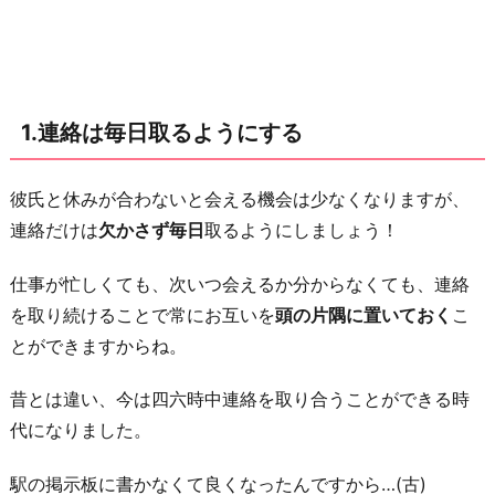
次
の
日
休
1.連絡は毎日取るようにする
み
の
ほ
彼氏と休みが合わないと会える機会は少なくなりますが、
う
連絡だけは
欠かさず毎日
取るようにしましょう！
が
仕事が忙しくても、次いつ会えるか分からなくても、連絡
会
を取り続けることで常にお互いを
頭の片隅に置いておく
こ
い
とができますからね。
に
い
昔とは違い、今は四六時中連絡を取り合うことができる時
く
代になりました。
3.
た
駅の掲示板に書かなくて良くなったんですから…(古)