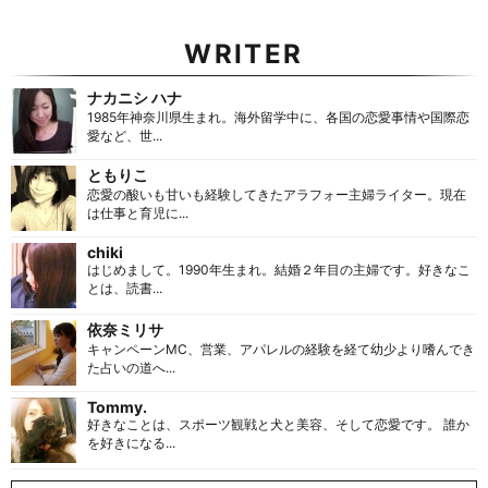
WRITER
ナカニシ ハナ
1985年神奈川県生まれ。海外留学中に、各国の恋愛事情や国際恋
愛など、世...
ともりこ
恋愛の酸いも甘いも経験してきたアラフォー主婦ライター。現在
は仕事と育児に...
chiki
はじめまして。1990年生まれ。結婚２年目の主婦です。好きなこ
とは、読書...
依奈ミリサ
キャンペーンMC、営業、アパレルの経験を経て幼少より嗜んでき
た占いの道へ...
Tommy.
好きなことは、スポーツ観戦と犬と美容、そして恋愛です。 誰か
を好きになる...