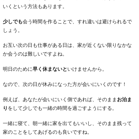
ら
いくという方法もあります。
良
少しでも
会う時間を作ることで、すれ違いは避けられるで
し
しょう。
と
で
お互い次の日も仕事がある日は、家が近くない限りなかな
き
か会うのは難しいですよね。
る
心
明日のために
早く休まないと
いけませんから。
を
なので、次の日が休みになった方が会いにいくのです！
持
つ
例えば、あなたが会いにいく側であれば、そのまま
お泊ま
5.
り
をして少しでも一緒の時間を過ごすようにする。
自
分
一緒に寝て、朝一緒に家を出てもいいし、そのまま残って
た
家のことをしてあげるのも良いですね。
ち