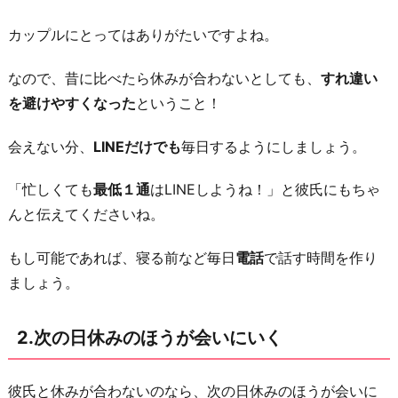
ま
カップルにとってはありがたいですよね。
に
は
なので、昔に比べたら休みが合わないとしても、
すれ違い
有
を避けやすくなった
ということ！
給
を
会えない分、
LINEだけでも
毎日するようにしましょう。
取
る
「忙しくても
最低１通
はLINEしようね！」と彼氏にもちゃ
んと伝えてくださいね。
4.
少
もし可能であれば、寝る前など毎日
電話
で話す時間を作り
し
ましょう。
で
も
2.次の日休みのほうが会いにいく
会
え
た
彼氏と休みが合わないのなら、次の日休みのほうが会いに