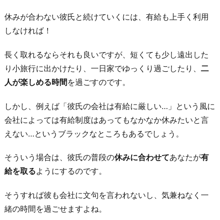
前
休みが合わない彼氏と続けていくには、有給も上手く利用
提
しなければ！
に
長く取れるならそれも良いですが、短くても少し遠出した
同
り小旅行に出かけたり、一日家でゆっくり過ごしたり、
二
棲
人が楽しめる時間
を過ごすのです。
す
る
しかし、例えば「彼氏の会社は有給に厳しい…」という風に
お
会社によっては有給制度はあってもなかなか休みたいと言
わ
えない…というブラックなところもあるでしょう。
り
に
そういう場合は、彼氏の普段の
休みに合わせて
あなたが
有
給を取る
ようにするのです。
そうすれば彼も会社に文句を言われないし、気兼ねなく一
緒の時間を過ごせますよね。