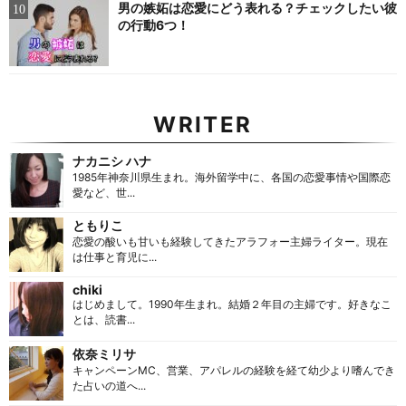
男の嫉妬は恋愛にどう表れる？チェックしたい彼
の行動6つ！
WRITER
ナカニシ ハナ
1985年神奈川県生まれ。海外留学中に、各国の恋愛事情や国際恋
愛など、世...
ともりこ
恋愛の酸いも甘いも経験してきたアラフォー主婦ライター。現在
は仕事と育児に...
chiki
はじめまして。1990年生まれ。結婚２年目の主婦です。好きなこ
とは、読書...
依奈ミリサ
キャンペーンMC、営業、アパレルの経験を経て幼少より嗜んでき
た占いの道へ...