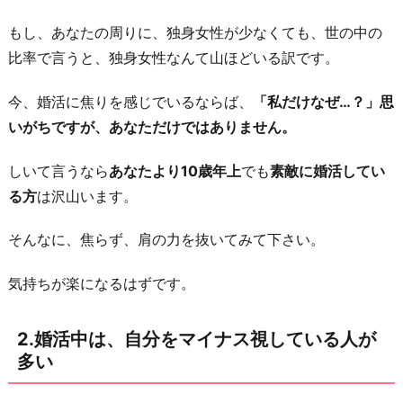
ス
もし、あなたの周りに、独身女性が少なくても、世の中の
視
比率で言うと、独身女性なんて山ほどいる訳です。
し
て
今、婚活に焦りを感じでいるならば、
「私だけなぜ…？」思
い
いがちですが、あなただけではありません。
る
人
しいて言うなら
あなたより10歳年上
でも
素敵に婚活してい
が
る方
は沢山います。
多
い
そんなに、焦らず、肩の力を抜いてみて下さい。
3.
気持ちが楽になるはずです。
焦
れ
2.婚活中は、自分をマイナス視している人が
ば
多い
焦
る