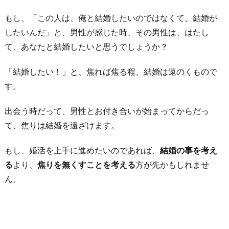
た
もし、「この人は、俺と結婚したいのではなくて、結婚が
い
したいんだ」と、男性が感じた時、その男性は、はたし
理
て、あなたと結婚したいと思うでしょうか？
由
を
「結婚したい！」と、焦れば焦る程、結婚は遠のくもので
考
す。
え
出会う時だって、男性とお付き合いが始まってからだっ
る
て、焦りは結婚を遠ざけます。
6.
周
もし、婚活を上手に進めたいのであれば、
結婚の事を考え
り
る
より、
焦りを無くすことを考える
方が先かもしれませ
の
ん。
目
は
気
に