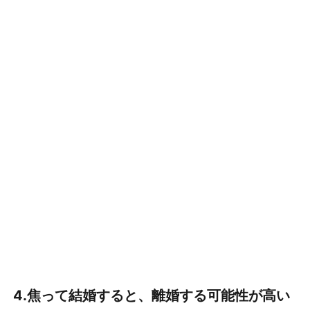
し
な
い
方
が
よ
い
お
わ
り
に
4.焦って結婚すると、離婚する可能性が高い