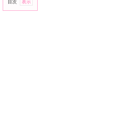
目次
1.
結
婚
し
て
い
な
い
女
性
は、
あ
な
た
だ