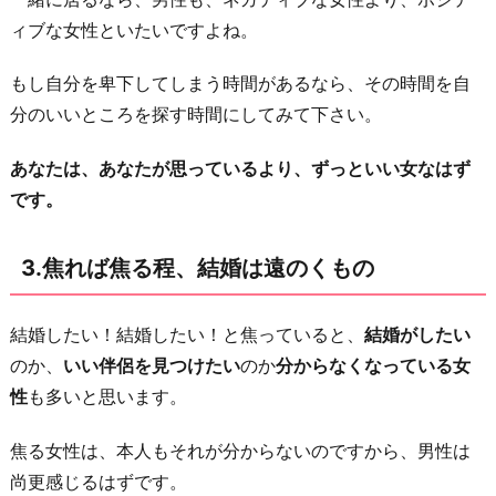
る
ィブな女性といたいですよね。
と、
離
もし自分を卑下してしまう時間があるなら、その時間を自
婚
分のいいところを探す時間にしてみて下さい。
す
あなたは、あなたが思っているより、ずっといい女なはず
る
です。
可
能
3.焦れば焦る程、結婚は遠のくもの
性
が
高
結婚したい！結婚したい！と焦っていると、
結婚がしたい
い
のか、
いい伴侶を見つけたい
のか
分からなくなっている女
性
も多いと思います。
5.
結
焦る女性は、本人もそれが分からないのですから、男性は
婚
尚更感じるはずです。
し