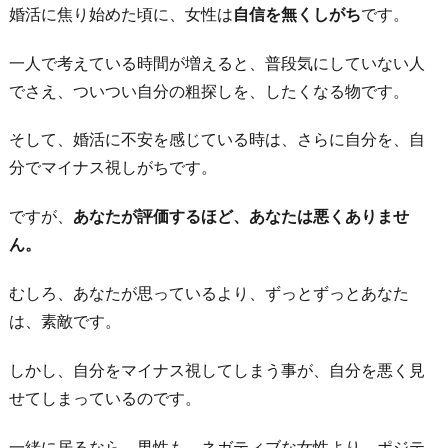
婚活に焦り始めた頃に、女性は
自信を無くしがち
です。
程、
結
一人で考えている時間が増えると、普段気にしていない人
婚
でさえ、ついつい自分の粗探しを、したくなる物です。
は
遠
そして、婚活に不安を感じている時は、さらに自分を、自
の
分でマイナス視しがちです。
く
も
ですが、
あなたが評価するほど、あなたは悪くありませ
の
ん。
4.
むしろ、あなたが思っているより、ずっとずっとあなた
焦
は、素敵です。
っ
て
しかし、自分をマイナス視してしまう事が、自分を悪く見
結
せてしまっているのです。
婚
す
一緒に居るなら、男性も、ネガティブな女性より、ポジテ