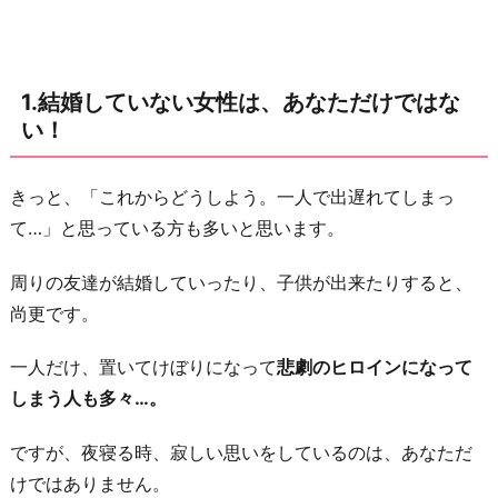
け
で
は
1.結婚していない女性は、あなただけではな
な
い！
い！
2.
きっと、「これからどうしよう。一人で出遅れてしまっ
婚
て…」と思っている方も多いと思います。
活
中
周りの友達が結婚していったり、子供が出来たりすると、
は、
尚更です。
自
分
一人だけ、置いてけぼりになって
悲劇のヒロインになって
を
しまう人も多々…。
マ
イ
ですが、夜寝る時、寂しい思いをしているのは、あなただ
ナ
けではありません。