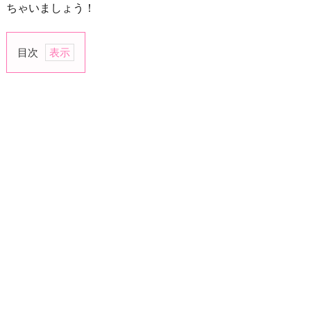
ちゃいましょう！
目次
1.
「か
っ
こ
い
い！」
2.
「○
○
君
と
一
緒