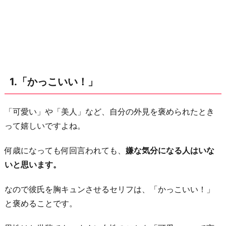
に
い
る
と
落
1.「かっこいい！」
ち
着
く」
「可愛い」や「美人」など、自分の外見を褒められたとき
って嬉しいですよね。
3.
「こ
何歳になっても何回言われても、
嫌な気分になる人はいな
れ
いと思います。
か
ら
なので彼氏を胸キュンさせるセリフは、「かっこいい！」
も
と褒めることです。
私