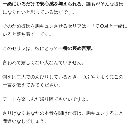
5.
一緒にいるだけで安心感を与えられる、
誰もがそんな彼氏
「ま
になりたいと思っているはずです。
だ
そのため彼氏を胸キュンさせるセリフは、「○○君と一緒に
帰
いると落ち着く」です。
り
た
このセリフは、彼にとって
一番の褒め言葉。
く
な
言われて嬉しくない人なんていません。
い
な…」
例えば二人でのんびりしているとき、つぶやくようにこの
一言を伝えてみてください。
6.
「大
デートを楽しんだ帰り際でもいいですよ。
好
き
さりげなくあなたの本音を聞けた彼は、胸キュンすること
だ
間違いなしでしょう。
よ！」