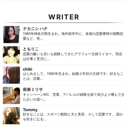
WRITER
ナカニシ ハナ
1985年神奈川県生まれ。海外留学中に、各国の恋愛事情や国際恋
愛など、世...
ともりこ
恋愛の酸いも甘いも経験してきたアラフォー主婦ライター。現在
は仕事と育児に...
chiki
はじめまして。1990年生まれ。結婚２年目の主婦です。好きなこ
とは、読書...
依奈ミリサ
キャンペーンMC、営業、アパレルの経験を経て幼少より嗜んでき
た占いの道へ...
Tommy.
好きなことは、スポーツ観戦と犬と美容、そして恋愛です。 誰か
を好きになる...