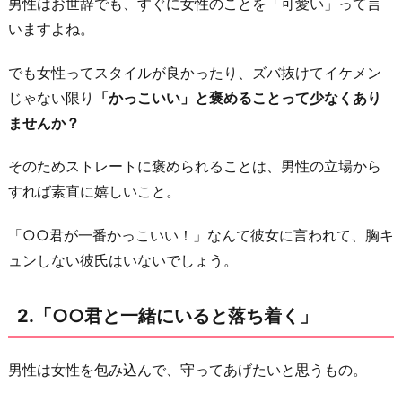
だ
男性はお世辞でも、すぐに女性のことを「可愛い」って言
け
いますよね。
を
でも女性ってスタイルが良かったり、ズバ抜けてイケメン
見
じゃない限り
「かっこいい」と褒めることって少なくあり
て
ませんか？
い
て
そのためストレートに褒められることは、男性の立場から
ね！」
すれば素直に嬉しいこと。
4.
「○
「○○君が一番かっこいい！」なんて彼女に言われて、胸キ
○
ュンしない彼氏はいないでしょう。
君
だ
2.「○○君と一緒にいると落ち着く」
け
だ
男性は女性を包み込んで、守ってあげたいと思うもの。
よ？」