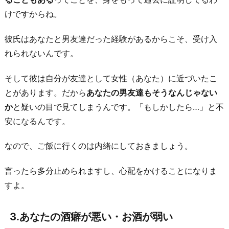
も
けですからね。
嫉
妬
彼氏はあなたと男友達だった経験があるからこそ、受け入
を
れられないんです。
ぶ
つ
そして彼は自分が友達として女性（あなた）に近づいたこ
け
とがあります。だから
あなたの男友達もそうなんじゃない
た
か
と疑いの目で見てしまうんです。「もしかしたら…」と不
こ
安になるんです。
と
なので、ご飯に行くのは内緒にしておきましょう。
が
あ
言ったら多分止められますし、心配をかけることになりま
る
すよ。
5.
「彼
3.あなたの酒癖が悪い・お酒が弱い
が