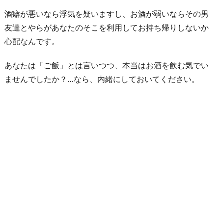
い
酒癖が悪いなら浮気を疑いますし、お酒が弱いならその男
6.
友達とやらがあなたのそこを利用してお持ち帰りしないか
男
心配なんです。
友
達
あなたは「ご飯」とは言いつつ、本当はお酒を飲む気でい
は
ませんでしたか？…なら、内緒にしておいてください。
彼
氏
が
い
る
事
を
知
っ
て