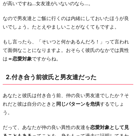
酒
が高いですね…女友達がいないのなら…。
癖
なので男友達とご飯に行くのは内緒にしておいたほうが良
が
いでしょう。たとえやましいことがなくてもですよ。
悪
い・
もし言ったら、「そいつと何かあるんだろ！」って言われ
お
て面倒なことになりますよ。おそらく彼氏のなかでは異性
酒
は
＝恋愛対象
ですからね。
が
弱
2.付き合う前彼氏と男友達だった
い
4.
あなたと彼氏は付き合う前、仲の良い男友達でしたか？そ
彼
れだと彼は自分のときと
同じパターンを危惧
するでしょ
氏
う。
に
何
だって、あなたが仲の良い異性の友達を
恋愛対象として見
度
ることもある
ってことを、身をもって過去に証明してるわ