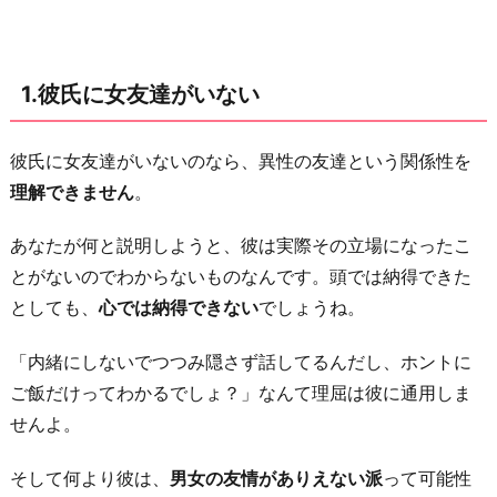
う
前
彼
1.彼氏に女友達がいない
氏
と
男
彼氏に女友達がいないのなら、異性の友達という関係性を
友
理解できません
。
達
あなたが何と説明しようと、彼は実際その立場になったこ
だ
とがないのでわからないものなんです。頭では納得できた
っ
としても、
心では納得できない
でしょうね。
た
3.
「内緒にしないでつつみ隠さず話してるんだし、ホントに
あ
ご飯だけってわかるでしょ？」なんて理屈は彼に通用しま
な
せんよ。
た
の
そして何より彼は、
男女の友情がありえない派
って可能性