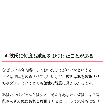
て
誘
っ
て
る
お
わ
り
4.彼氏に何度も嫉妬をぶつけたことがある
に
なぜこの場合内緒にしておいたほうがいいかというと、
「私は彼氏を嫉妬させてもいいけど、
彼氏は私を嫉妬させ
ちゃダメ
」というとても
傲慢な態度
に見えるからです。
私はいいけどあんたはダメ！そんなあなたに彼は「は？普
段さんざん
俺にあれこれ言うくせに！
」って気持ちになり