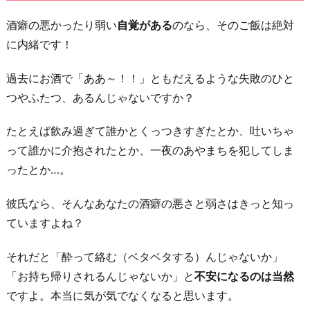
イ
酒癖の悪かったり弱い
自覚がある
のなら、そのご飯は絶対
ヤ
に内緒です！
な
気
過去にお酒で「ああ～！！」ともだえるような失敗のひと
持
つやふたつ、あるんじゃないですか？
ち
に
たとえば飲み過ぎて誰かとくっつきすぎたとか、吐いちゃ
な
って誰かに介抱されたとか、一夜のあやまちを犯してしま
っ
ったとか…。
て
彼氏なら、そんなあなたの酒癖の悪さと弱さはきっと知っ
当
ていますよね？
然」
と
それだと「酔って絡む（ベタベタする）んじゃないか」
思
「お持ち帰りされるんじゃないか」と
不安になるのは当然
え
ですよ。本当に気が気でなくなると思います。
な