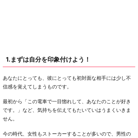
う！
2.
彼
に
ア
ピ
1.まずは自分を印象付けよう！
ー
ル
し
あなたにとっても、彼にとっても初対面な相手には少し不
よ
信感を覚えてしまうものです。
う！
最初から「この電車で一目惚れして、あなたのことが好き
3.
です。」など、気持ちを伝えてもたいていはうまくいきま
話
せん。
し
か
今の時代、女性もストーカーすることが多いので、男性の