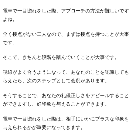
う！
電車で一目惚れをした際、アプローチの方法が難しいです
5.
よね。
二
人
全く接点がない二人なので、まずは接点を持つことが大事
で
です。
出
か
そこで、きちんと段階を踏んでいくことが大事です。
け
て
視線がよく合うようになって、あなたのことを認識しても
み
らえたら、次のステップとして会釈があります。
よ
そうすることで、あなたの礼儀正しさをアピールすること
う！
ができますし、好印象を与えることができます。
6.
ま
電車で一目惚れをした際は、相手にいかにプラスな印象を
と
与えられるかが重要になってきます。
め