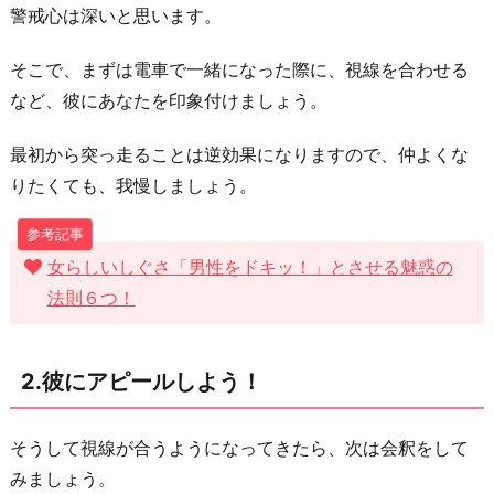
け
警戒心は深いと思います。
て
み
そこで、まずは電車で一緒になった際に、視線を合わせる
よ
など、彼にあなたを印象付けましょう。
う！
最初から突っ走ることは逆効果になりますので、仲よくな
4.
りたくても、我慢しましょう。
連
絡
先
女らしいしぐさ「男性をドキッ！」とさせる魅惑の
を
法則６つ！
交
換
し
2.彼にアピールしよう！
て
み
そうして視線が合うようになってきたら、次は会釈をして
よ
みましょう。