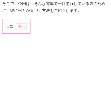
そこで、今回は、そんな電車で一目惚れしている方のため
に、彼に何とか近づく方法をご紹介します。
目次
1.
ま
ず
は
自
分
を
印
象
付
け
よ