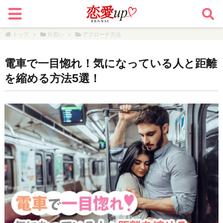
トップ
>
片思い
>
アプローチ方法
電車で一目惚れ！気になっている人と距離
を縮める方法5選！