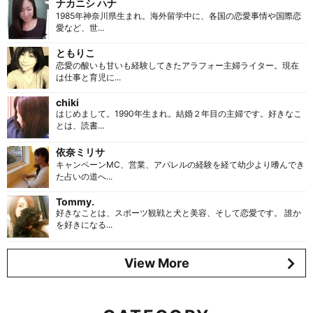
ナカニシ ハナ
1985年神奈川県生まれ。海外留学中に、各国の恋愛事情や国際恋
愛など、世...
ともりこ
恋愛の酸いも甘いも経験してきたアラフォー主婦ライター。現在
は仕事と育児に...
chiki
はじめまして。1990年生まれ。結婚２年目の主婦です。好きなこ
とは、読書...
依奈ミリサ
キャンペーンMC、営業、アパレルの経験を経て幼少より嗜んでき
た占いの道へ...
Tommy.
好きなことは、スポーツ観戦と犬と美容、そして恋愛です。 誰か
を好きになる...
View More