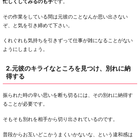
忙しくしてみるのも手
です。
る
3.
その作業をしている間は元彼のことなんか思い出さない
気
ぞ、と気を引き締めて下さい。
持
ち
くれぐれも気持ちを引きずって仕事が雑になることがない
に
ようにしましょう。
正
直
2.元彼のキライなところを見つけ、別れに納
に
得する
な
り、
振られた時の辛い思いを断ち切るには、その別れに納得す
そ
ることが必要です。
れ
を
そもそも別れを相手から切り出されているのです。
書
普段からお互いどこかうまくいかないな、という違和感は
き