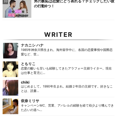
男の嫉妬は恋愛にどう表れる？チェックしたい彼
の行動6つ！
WRITER
ナカニシ ハナ
1985年神奈川県生まれ。海外留学中に、各国の恋愛事情や国際恋
愛など、世...
ともりこ
恋愛の酸いも甘いも経験してきたアラフォー主婦ライター。現在
は仕事と育児に...
chiki
はじめまして。1990年生まれ。結婚２年目の主婦です。好きなこ
とは、読書...
依奈ミリサ
キャンペーンMC、営業、アパレルの経験を経て幼少より嗜んでき
た占いの道へ...