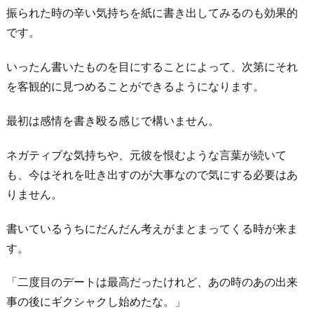
振られた時の辛い気持ちを紙に書き出してみるのも効果的
新
です。
し
い
いったん書いたものを目にすることによって、次第にそれ
こ
を客観的に見つめることができるようになります。
と
を
最初は感情を書き殴る感じで構いません。
始
め、
ネガティブな気持ちや、元彼を恨むような言葉が続いて
忙
も、今はそれを吐き出すのが大事なので気にする必要はあ
し
りません。
く
書いているうちにだんだん考えがまとまってくる時が来ま
過
す。
ご
し
「二度目のデートは最高だったけれど、あの時のあの出来
て
事の後にギクシャクし始めたな。」
み