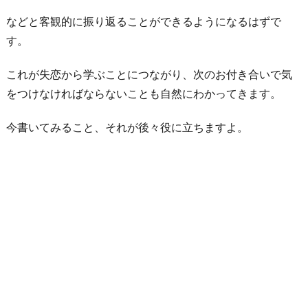
る
などと客観的に振り返ることができるようになるはずで
6.
す。
友
これが失恋から学ぶことにつながり、次のお付き合いで気
人
をつけなければならないことも自然にわかってきます。
と
の
今書いてみること、それが後々役に立ちますよ。
時
間
を
大
切
に
す
る
お