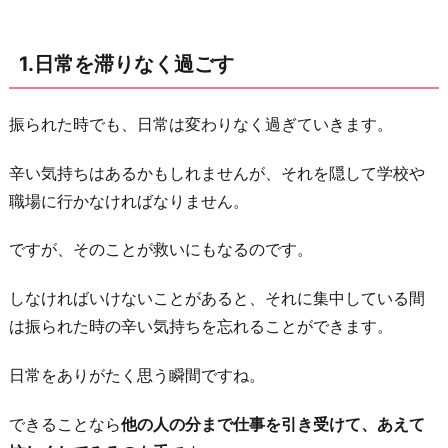
ラ
イ
1.日常を滞りなく過ごす
な
と
こ
振られた時でも、日常は変わりなく過ぎていきます。
ろ
辛い気持ちはあるかもしれませんが、それを隠して学校や
を
職場に行かなければなりません。
見
つ
ですが、そのことが救いにもなるのです。
け、
別
しなければいけないことがあると、それに集中している間
れ
は振られた時の辛い気持ちを忘れることができます。
に
日常をありがたく思う瞬間ですね。
納
得
できることなら
他の人の分まで仕事を引き受けて、あえて
す