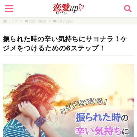
トップ
>
失恋・復縁
>
別れたあと
振られた時の辛い気持ちにサヨナラ！ケ
ジメをつけるための6ステップ！