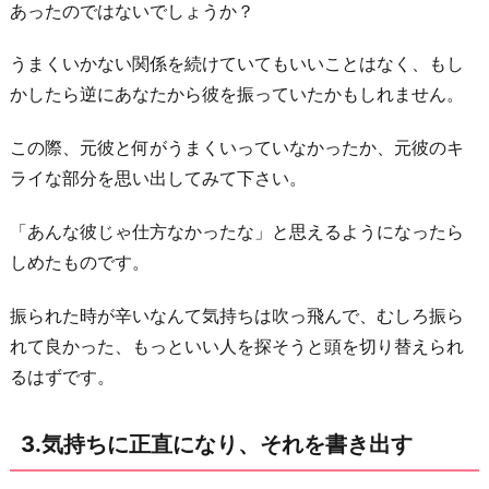
あったのではないでしょうか？
出
す
うまくいかない関係を続けていてもいいことはなく、もし
4.
かしたら逆にあなたから彼を振っていたかもしれません。
架
空
この際、元彼と何がうまくいっていなかったか、元彼のキ
の
ライな部分を思い出してみて下さい。
世
「あんな彼じゃ仕方なかったな」と思えるようになったら
界
しめたものです。
に
逃
振られた時が辛いなんて気持ちは吹っ飛んで、むしろ振ら
避
れて良かった、もっといい人を探そうと頭を切り替えられ
し
るはずです。
て
み
3.気持ちに正直になり、それを書き出す
る
5.