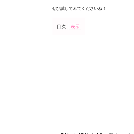
ぜひ試してみてくださいね！
目次
1.
別
れ
た
経
緯
を
紙
に
書
き
だ
す
2.