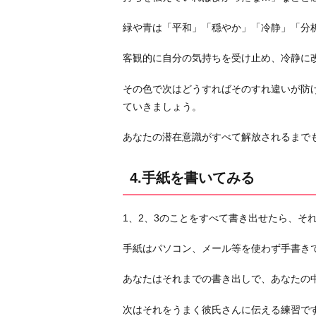
ら
緑や青は「平和」「穏やか」「冷静」「分
シ
ン
客観的に自分の気持ちを受け止め、冷静に
プ
ル
その色で次はどうすればそのすれ違いが防
に
ていきましょう。
お
あなたの潜在意識がすべて解放されるまで
わ
り
に
4.手紙を書いてみる
1、2、3のことをすべて書き出せたら、そ
手紙はパソコン、メール等を使わず手書き
あなたはそれまでの書き出しで、あなたの
次はそれをうまく彼氏さんに伝える練習で