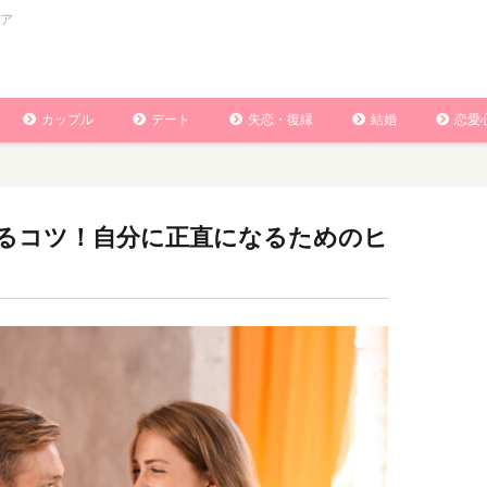
ア
カップル
デート
失恋・復縁
結婚
恋愛
るコツ！自分に正直になるためのヒ