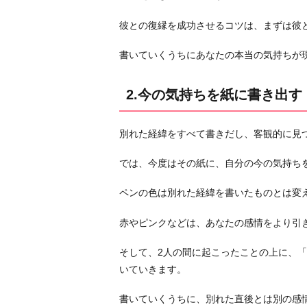
分
に
彼との復縁を成功させるコツは、まずは彼
な
り
書いていくうちにあなたの本当の気持ちが
た
い
2.今の気持ちを紙に書き出す
か
書
別れた経緯をすべて書きだし、客観的に見
き
出
では、今度はその紙に、自分の今の気持ち
す
ペンの色は別れた経緯を書いたものとは変
4.
手
赤やピンクなどは、あなたの感情をより引
紙
を
そして、2人の間に起こったことの上に、
書
いていきます。
い
て
書いていくうちに、別れた直後とは別の感