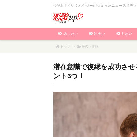
恋が上手くいくハウツーがつまったニュースメディ
恋したい
出会い
片思い
トップ
>
失恋・復縁
潜在意識で復縁を成功させ
ント6つ！