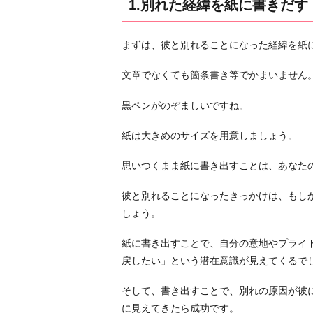
1.別れた経緯を紙に書きだす
今
の
まずは、彼と別れることになった経緯を紙
気
持
文章でなくても箇条書き等でかまいません
ち
を
黒ペンがのぞましいですね。
紙
紙は大きめのサイズを用意しましょう。
に
書
思いつくまま紙に書き出すことは、あなた
き
出
彼と別れることになったきっかけは、もし
す
しょう。
3.
紙に書き出すことで、自分の意地やプライ
ど
戻したい」という潜在意識が見えてくるで
ん
な
そして、書き出すことで、別れの原因が彼
自
に見えてきたら成功です。