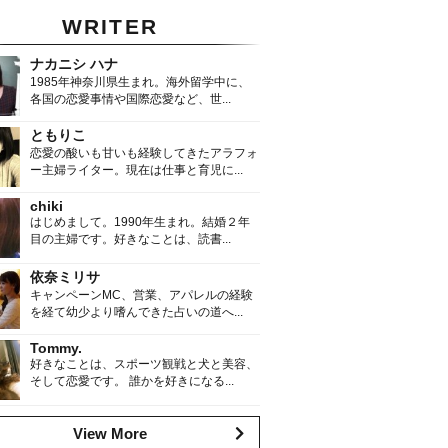
WRITER
ナカニシ ハナ
1985年神奈川県生まれ。海外留学中に、
各国の恋愛事情や国際恋愛など、世...
ともりこ
恋愛の酸いも甘いも経験してきたアラフォ
ー主婦ライター。現在は仕事と育児に...
chiki
はじめまして。1990年生まれ。結婚２年
目の主婦です。好きなことは、読書...
依奈ミリサ
キャンペーンMC、営業、アパレルの経験
を経て幼少より嗜んできた占いの道へ...
Tommy.
好きなことは、スポーツ観戦と犬と美容、
そして恋愛です。 誰かを好きになる...
View More