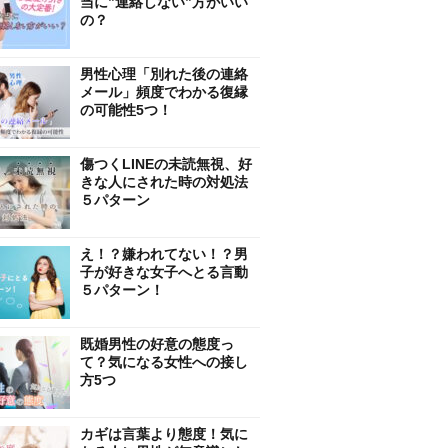
当に”連絡しない”方がいい
の？
男性心理「別れた後の連絡
メール」頻度でわかる復縁
の可能性5つ！
傷つくLINEの未読無視、好
きな人にされた時の対処法
５パターン
え！？嫌われてない！？男
子が好きな女子へとる言動
５パターン！
既婚男性の好意の態度っ
て？気になる女性への接し
方5つ
カギは言葉より態度！気に