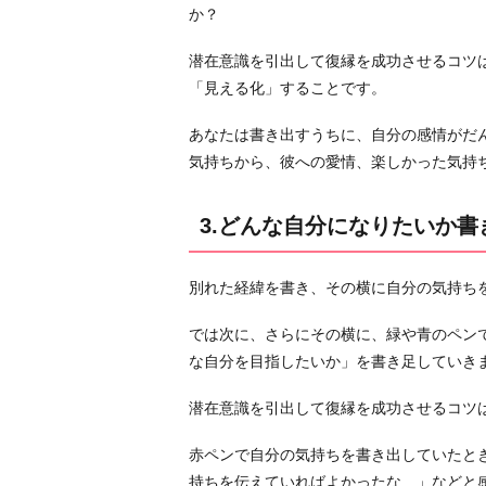
み
か？
る
潜在意識を引出して復縁を成功させるコツ
5.
「見える化」することです。
恋
愛
あなたは書き出すうちに、自分の感情がだ
映
気持ちから、彼への愛情、楽しかった気持
画
を
3.どんな自分になりたいか書
観
る
別れた経緯を書き、その横に自分の気持ち
6.
メ
では次に、さらにその横に、緑や青のペン
ー
な自分を目指したいか」を書き足していき
ル
を
潜在意識を引出して復縁を成功させるコツ
す
る
赤ペンで自分の気持ちを書き出していたと
な
持ちを伝えていればよかったな…」などと