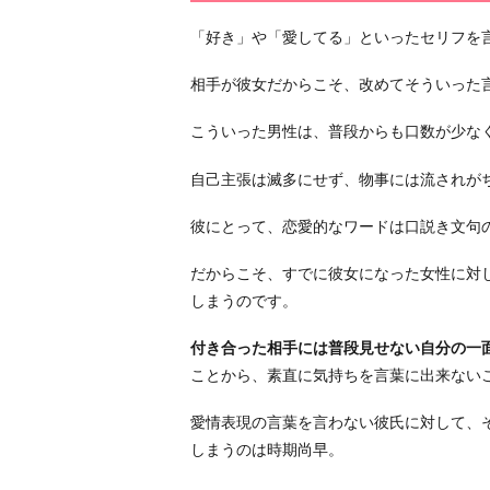
軽
「好き」や「愛してる」といったセリフを
い
と
相手が彼女だからこそ、改めてそういった
思
わ
こういった男性は、普段からも口数が少な
れ
自己主張は滅多にせず、物事には流されが
た
く
彼にとって、恋愛的なワードは口説き文句
な
い
だからこそ、すでに彼女になった女性に対
3.
しまうのです。
硬
付き合った相手には普段見せない自分の一
派
ことから、素直に気持ちを言葉に出来ない
こ
そ
愛情表現の言葉を言わない彼氏に対して、
男！
しまうのは時期尚早。
と
思