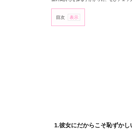
目次
1.
彼
女
に
だ
か
ら
こ
そ
恥
ず
か
し
い
1.彼女にだからこそ恥ずかし
2.