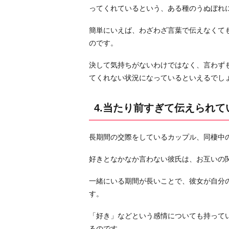
6.
ってくれているという、ある種のうぬぼれ
彼
簡単にいえば、わざわざ言葉で伝えなくて
女
のです。
に
対
決して気持ちがないわけではなく、言わず
し
てくれない状況になっているといえるでし
て
不
4.当たり前すぎて伝えられて
信
感
を
長期間の交際をしているカップル、同棲中
抱
好きとなかなか言わない彼氏は、お互いの
い
て
一緒にいる期間が長いことで、彼女が自分
い
す。
る
お
「好き」などという感情についても持って
わ
るのです。