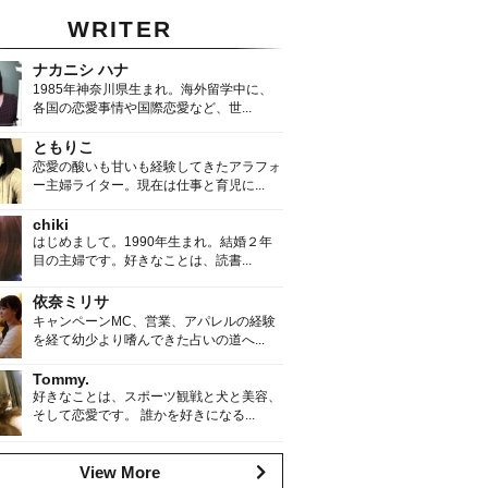
WRITER
ナカニシ ハナ
1985年神奈川県生まれ。海外留学中に、
各国の恋愛事情や国際恋愛など、世...
ともりこ
恋愛の酸いも甘いも経験してきたアラフォ
ー主婦ライター。現在は仕事と育児に...
chiki
はじめまして。1990年生まれ。結婚２年
目の主婦です。好きなことは、読書...
依奈ミリサ
キャンペーンMC、営業、アパレルの経験
を経て幼少より嗜んできた占いの道へ...
Tommy.
好きなことは、スポーツ観戦と犬と美容、
そして恋愛です。 誰かを好きになる...
View More