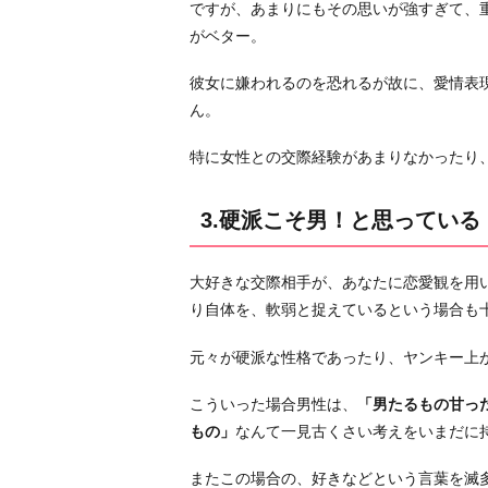
い
ですが、あまりにもその思いが強すぎて、
な
がベター。
い
彼女に嫌われるのを恐れるが故に、愛情表
5.
ん。
注
意！
特に女性との交際経験があまりなかったり
他
に
3.硬派こそ男！と思っている
気
に
な
大好きな交際相手が、あなたに恋愛観を用
る
り自体を、軟弱と捉えているという場合も
女
元々が硬派な性格であったり、ヤンキー上
性
が
こういった場合男性は、
「男たるもの甘っ
出
もの」
なんて一見古くさい考えをいまだに
来
た
またこの場合の、好きなどという言葉を滅