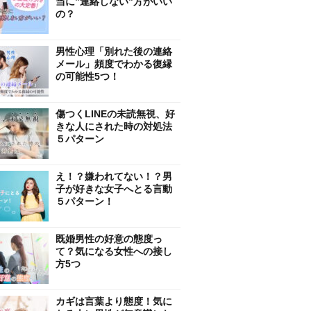
当に”連絡しない”方がいい
の？
男性心理「別れた後の連絡
メール」頻度でわかる復縁
の可能性5つ！
傷つくLINEの未読無視、好
きな人にされた時の対処法
５パターン
え！？嫌われてない！？男
子が好きな女子へとる言動
５パターン！
既婚男性の好意の態度っ
て？気になる女性への接し
方5つ
カギは言葉より態度！気に