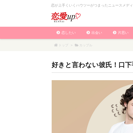
恋が上手くいくハウツーがつまったニュースメディ
恋したい
出会い
片思い
トップ
>
カップル
好きと言わない彼氏！口下