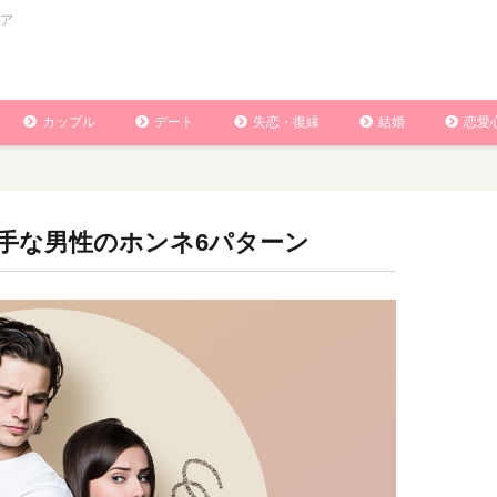
ア
カップル
デート
失恋・復縁
結婚
恋愛
手な男性のホンネ6パターン