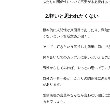
ふたりの関係性について不安がる必要はあ
っ
て
2.軽いと思われたくない
い
る
根本的に人間性が真面目であったり、勤勉
4.
くないという警戒意識が働く。
当
た
そして、好きという気持ちを簡単に口にで
り
前
付き合いたてのカップルに多いといえるの
す
男性からしてみれば、やっとの思いで手に
ぎ
て
自分の一喜一憂が、ふたりの関係性に悪影
伝
があります。
え
ら
愛情表現の言葉をなかなか言わない彼氏に
れ
あるでしょう。
て