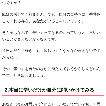
て
いですか？
み
紙は共感してくれません。でも、自分の気持ちに一番共感
る
してくれる存在、
あなた
がいるじゃないですか。
3.
動
そもそもなんで「辛い」ってなるのかっていうと、言いた
画
いことが言えないからなんです。
を
手
片思いだと「好き」も「寂しい」もなかなか言えないです
当
からね…。
た
り
その「辛い」を自分のなかに溜ためておくからしんどいん
次
です。吐き出しましょう。
第
再
2.本当に辛いだけか自分に問いかけてみる
生
し
あなたは今の片思いは辛いことしかないですか？嬉しく思