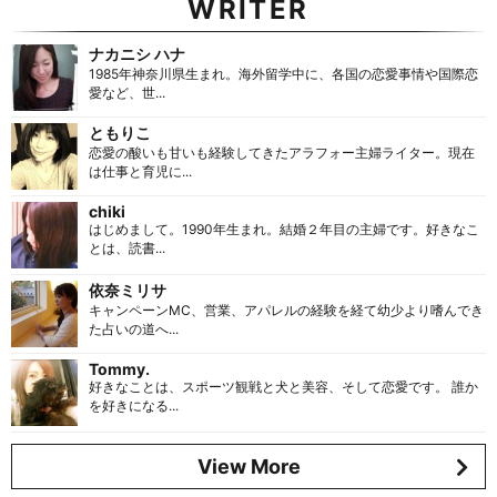
WRITER
ナカニシ ハナ
1985年神奈川県生まれ。海外留学中に、各国の恋愛事情や国際恋
愛など、世...
ともりこ
恋愛の酸いも甘いも経験してきたアラフォー主婦ライター。現在
は仕事と育児に...
chiki
はじめまして。1990年生まれ。結婚２年目の主婦です。好きなこ
とは、読書...
依奈ミリサ
キャンペーンMC、営業、アパレルの経験を経て幼少より嗜んでき
た占いの道へ...
Tommy.
好きなことは、スポーツ観戦と犬と美容、そして恋愛です。 誰か
を好きになる...
View More