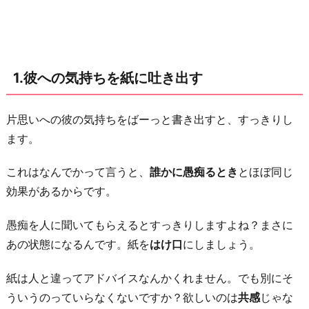
2.
本
当
に
1.彼への気持ちを紙に吐き出す
辛
い
だ
片思いへの彼の気持ちをばーっと書き出すと、すっきりし
け
ます。
か
これはなんでかって言うと、
誰かに愚痴るとき
とほぼ同じ
自
効果があるからです。
分
に
愚痴を人に聞いてもらえるとすっきりしますよね？まさに
問
あの状態になるんです。紙を
はけ口
にしましょう。
い
か
紙は人と違ってアドバイスなんかくれません。でも別にそ
け
ういうのっていらなくないですか？欲しいのは
共感
じゃな