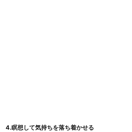
話
し
て
み
る
お
わ
り
に
4.瞑想して気持ちを落ち着かせる