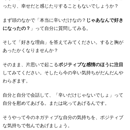
て
ったり、幸せだと感じたりすることもないでしょうか？
気
を
まず頭のなかで「本当に辛いだけなの？
じゃあなんで好き
紛
になったの？
」って自分に質問してみる。
ら
そして「好きな理由」を答えてみてください。すると胸が
わ
あったかくなりませんか？
す
4.
そのまま、片思いで起こる
ポジティブな感情のほうに注目
瞑
してみてください。そしたら今の辛い気持ちがだんだんや
想
わらぎます。
し
て
自分と自分で会話して、「辛いだけじゃないでしょ」って
気
自分を慰めてあげる。または叱ってあげるんです。
持
そうやって今のネガティブな自分の気持ちを、ポジティブ
ち
な気持ちで包んであげましょう。
を