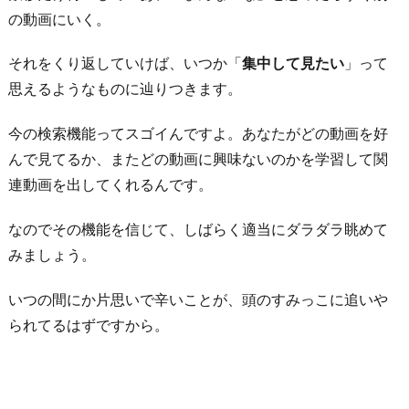
出
の動画にいく。
し
それをくり返していけば、いつか「
集中して見たい
」って
て
思えるようなものに辿りつきます。
ス
ト
今の検索機能ってスゴイんですよ。あなたがどの動画を好
レ
んで見てるか、またどの動画に興味ないのかを学習して関
ス
連動画を出してくれるんです。
を
解
なのでその機能を信じて、しばらく適当にダラダラ眺めて
消
みましょう。
す
る
いつの間にか片思いで辛いことが、頭のすみっこに追いや
られてるはずですから。
6.
彼
に
電