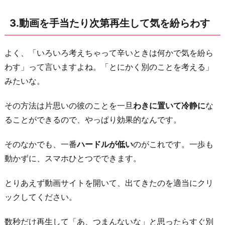
落
ち
3.動画を手当たり次第再生して気を紛らわす
着
か
よく、「いろいろ考えちゃって辛いときは何かで気を紛ら
せ
わす」って言いますよね。「とにかく別のことを考える」
る
みたいな。
5.
その方法は片思いの彼のことを一旦
わきに置いて冷静に
な
体
ることができるので、やっぱり効果的なんです。
を
動
そのなかでも、一番
ハードルが低い
のがこれです。一歩も
か
動かずに、スマホひとつでできます。
し
た
とりあえず動画サイトを開いて、出てきたのを適当にクリ
り
ックしてください。
声
を
数秒だけ再生して「あ、つまんないな」と思ったらすぐ別