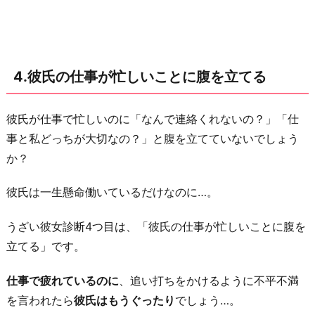
な
い
話
を
4.彼氏の仕事が忙しいことに腹を立てる
喋
り
彼氏が仕事で忙しいのに「なんで連絡くれないの？」「仕
続
事と私どっちが大切なの？」と腹を立てていないでしょう
け
か？
る
お
彼氏は一生懸命働いているだけなのに…。
わ
うざい彼女診断4つ目は、「彼氏の仕事が忙しいことに腹を
り
立てる」です。
に
仕事で疲れているのに
、追い打ちをかけるように不平不満
を言われたら
彼氏はもうぐったり
でしょう…。