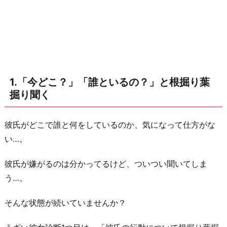
葉
掘
り
聞
く
1.「今どこ？」「誰といるの？」と根掘り葉
2.
掘り聞く
L
I
彼氏がどこで誰と何をしているのか、気になって仕方がな
N
い…。
E
の
彼氏が嫌がるのは分かってるけど、ついつい聞いてしま
返
う…。
信
が
そんな状態が続いていませんか？
遅
い