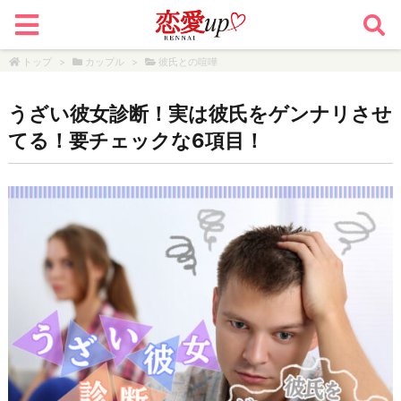
トップ
>
カップル
>
彼氏との喧嘩
うざい彼女診断！実は彼氏をゲンナリさせ
てる！要チェックな6項目！