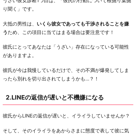
うざい彼女診断1つ目は、「彼氏の行動について根掘り葉掘
と
り聞く」です。
不
大抵の男性は、
いくら彼女であっても干渉されることを嫌
機
う
ため、この項目に当てはまる場合は要注意です！
嫌
に
彼氏にとってあなたは「うざい」存在になっている可能性
な
がありますよ。
る
3.
彼氏が今は我慢しているだけで、その不満が爆発してしま
情
ったら別れを切り出されてしまうかも…？！
緒
不
2.LINEの返信が遅いと不機嫌になる
安
定
彼氏からLINEの返信が遅いと、イライラしていませんか？
な
時
そして、そのイライラをあからさまに態度で表して彼に気