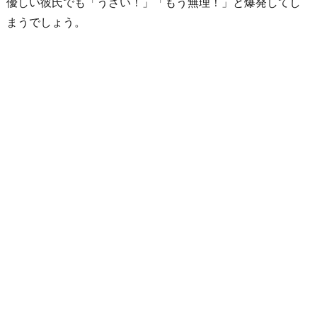
優しい彼氏でも「うざい！」「もう無理！」と爆発してし
る
まうでしょう。
ご
と
に
彼
氏
の
浮
気
を
疑
う
6.
オ
チ
の