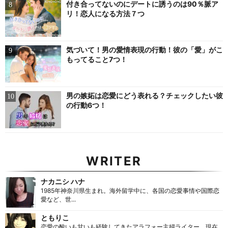
付き合ってないのにデートに誘うのは90％脈ア
リ！恋人になる方法７つ
気づいて！男の愛情表現の行動！彼の「愛」がこ
もってること7つ！
男の嫉妬は恋愛にどう表れる？チェックしたい彼
の行動6つ！
WRITER
ナカニシ ハナ
1985年神奈川県生まれ。海外留学中に、各国の恋愛事情や国際恋
愛など、世...
ともりこ
恋愛の酸いも甘いも経験してきたアラフォー主婦ライター。現在