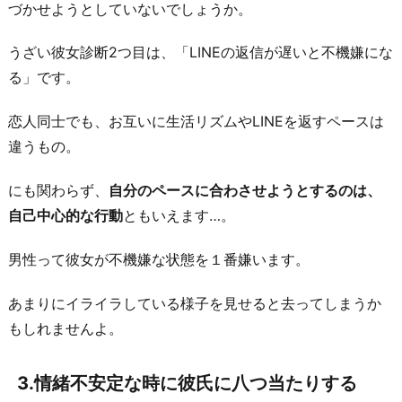
に
づかせようとしていないでしょうか。
彼
氏
うざい彼女診断2つ目は、「LINEの返信が遅いと不機嫌にな
に
る」です。
八
恋人同士でも、お互いに生活リズムやLINEを返すペースは
つ
違うもの。
当
た
にも関わらず、
自分のペースに合わさせようとするのは、
り
自己中心的な行動
ともいえます…。
す
る
男性って彼女が不機嫌な状態を１番嫌います。
4.
あまりにイライラしている様子を見せると去ってしまうか
彼
もしれませんよ。
氏
の
仕
3.情緒不安定な時に彼氏に八つ当たりする