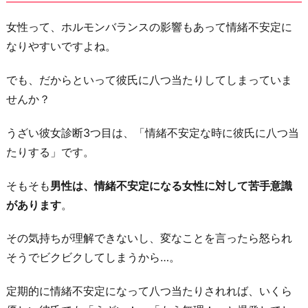
事
が
女性って、ホルモンバランスの影響もあって情緒不安定に
忙
なりやすいですよね。
し
でも、だからといって彼氏に八つ当たりしてしまっていま
い
せんか？
こ
と
うざい彼女診断3つ目は、「情緒不安定な時に彼氏に八つ当
に
たりする」です。
腹
を
そもそも
男性は、情緒不安定になる女性に対して苦手意識
立
があります
。
て
る
その気持ちが理解できないし、変なことを言ったら怒られ
5.
そうでビクビクしてしまうから…。
事
定期的に情緒不安定になって八つ当たりされれば、いくら
あ