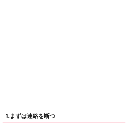
連
絡
を
断
つ
2.
自
分
磨
き
を
す
る
3.
1.まずは連絡を断つ
共
通