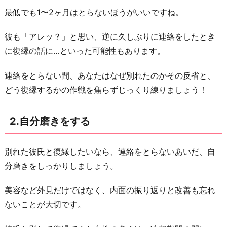
最低でも1〜2ヶ月はとらないほうがいいですね。
に
あ
彼も「アレッ？」と思い、逆に久しぶりに連絡をしたとき
な
に復縁の話に…といった可能性もあります。
た
の
連絡をとらない間、あなたはなぜ別れたのかその反省と、
噂
どう復縁するかの作戦を焦らずじっくり練りましょう！
を
し
2.自分磨きをする
て
も
別れた彼氏と復縁したいなら、連絡をとらないあいだ、自
ら
分磨きをしっかりしましょう。
う
5.
美容など外見だけではなく、内面の振り返りと改善も忘れ
メ
ないことが大切です。
ー