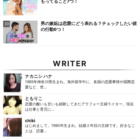
もってること7つ！
男の嫉妬は恋愛にどう表れる？チェックしたい彼
の行動6つ！
WRITER
ナカニシ ハナ
1985年神奈川県生まれ。海外留学中に、各国の恋愛事情や国際恋
愛など、世...
ともりこ
恋愛の酸いも甘いも経験してきたアラフォー主婦ライター。現在
は仕事と育児に...
chiki
はじめまして。1990年生まれ。結婚２年目の主婦です。好きなこ
とは、読書...