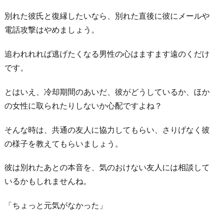
き
別れた彼氏と復縁したいなら、別れた直後に彼にメールや
あ
電話攻撃はやめましょう。
っ
て
追われれれば逃げたくなる男性の心はますます遠のくだけ
ほ
です。
し
い」
とはいえ、冷却期間のあいだ、彼がどうしているか、ほか
と
の女性に取られたりしないか心配ですよね？
い
う
そんな時は、共通の友人に協力してもらい、さりげなく彼
お
の様子を教えてもらいましょう。
わ
彼は別れたあとの本音を、気のおけない友人には相談して
り
いるかもしれませんね。
に
「ちょっと元気がなかった」