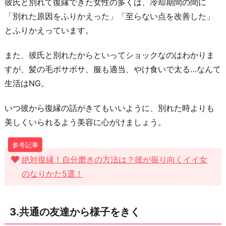
ル
彼氏と別れて復縁できた女性の多くは、冷却期間の間に
友
「別れた原因をふりかえった」「至らない点を改善した」
達
とふりかえっています。
を
また、彼氏と別れたからといってショックなのはわかりま
続
すが、髪の毛ボサボサ、服も適当、やけ食いで太る…なんて
け
生活はNG。
る
6.
いつ彼から復縁の話がきてもいいように、別れた時よりも
素
美しくいられるよう美容に心がけましょう。
直
に
「も
絶対復縁！自分磨きの方法は？彼が振り向くイイ女
う
のなりかた5選！
一
度
3.共通の友達から様子をきく
つ