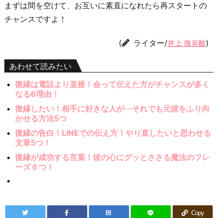
まずは間を空けて、お互いに素直になれたら再スタートの
チャンスですよ！
(
ライター/
)
井上 微炭酸
あわせて読みたい
復縁は電話より直接！会って伝えた方がチャンスが多く
なる6理由！
復縁したい！相手に好きな人が⋯それでも元彼をふり向
かせる方法5つ
復縁の告白！LINEでの伝え方！やり直したいと思わせる
文章5つ！
復縁が成功する言葉！彼の心にグッとささる魔法のフレ
ーズ６つ！
B!
Copy