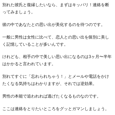
別れた彼氏と復縁したいなら、まずはキッパリ！連絡を断
の
ってみましょう。
友
達
彼の中であなたとの思い出が美化するのを待つのです。
か
ら
一般に男性は女性に比べて、恋人との思い出を個別に美し
様
く記憶していることが多いんです。
子
を
けれども、相手の中で美しい思い出になるのは3ヶ月〜半年
き
はかかると言われています。
く
別れてすぐに「忘れられちゃう！」とメールや電話をかけ
4.
たくなる気持ちはわかりますが、それでは逆効果。
共
通
男性の本能で追われれば逃げたくなるものなのです。
の
友
ここは連絡をとりたいところをグッとガマンしましょう。
達